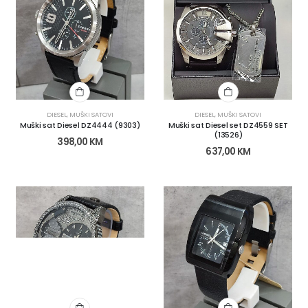
DIESEL
,
MUŠKI SATOVI
DIESEL
,
MUŠKI SATOVI
Muški sat Diesel DZ4444 (9303)
Muški sat Diesel set DZ4559 SET
(13526)
398,00
KM
637,00
KM