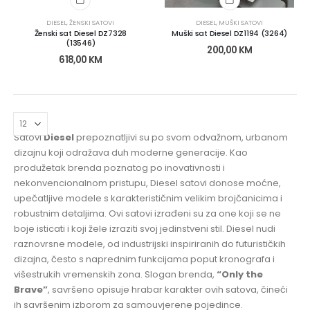
DIESEL
,
ŽENSKI SATOVI
DIESEL
,
MUŠKI SATOVI
Ženski sat Diesel DZ7328
Muški sat Diesel DZ1194 (3264)
(13546)
200,00
KM
618,00
KM
Satovi
Diesel
prepoznatljivi su po svom odvažnom, urbanom
dizajnu koji odražava duh moderne generacije. Kao
produžetak brenda poznatog po inovativnosti i
nekonvencionalnom pristupu, Diesel satovi donose moćne,
upečatljive modele s karakterističnim velikim brojčanicima i
robustnim detaljima. Ovi satovi izrađeni su za one koji se ne
boje isticati i koji žele izraziti svoj jedinstveni stil. Diesel nudi
raznovrsne modele, od industrijski inspiriranih do futurističkih
dizajna, često s naprednim funkcijama poput kronografa i
višestrukih vremenskih zona. Slogan brenda,
“Only the
Brave”
, savršeno opisuje hrabar karakter ovih satova, čineći
ih savršenim izborom za samouvjerene pojedince.