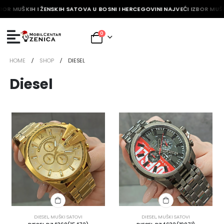
BOR MUŠKIH I ŽENSKIH SATOVA U BOSNI I HERCEGOVINI NAJVEĆI IZBOR MUŠK
0
HOME
SHOP
DIESEL
Diesel
DIESEL
,
MUŠKI SATOVI
DIESEL
,
MUŠKI SATOVI