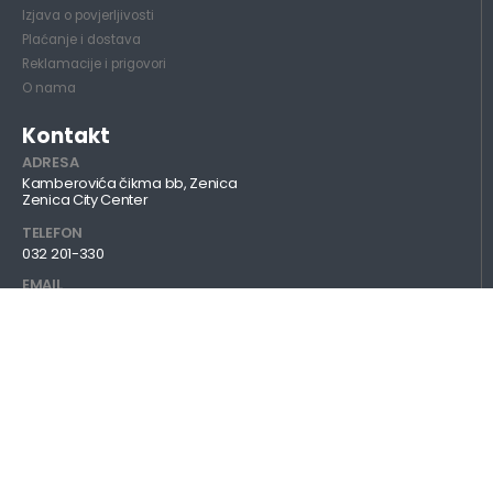
Izjava o povjerljivosti
Plaćanje i dostava
Reklamacije i prigovori
O nama
Kontakt
ADRESA
Kamberovića čikma bb, Zenica
Zenica City Center
TELEFON
032 201-330
EMAIL
info@mobilcentar.ba
RADNO VRIJEME
Pon - Sub 09:00 - 21:00