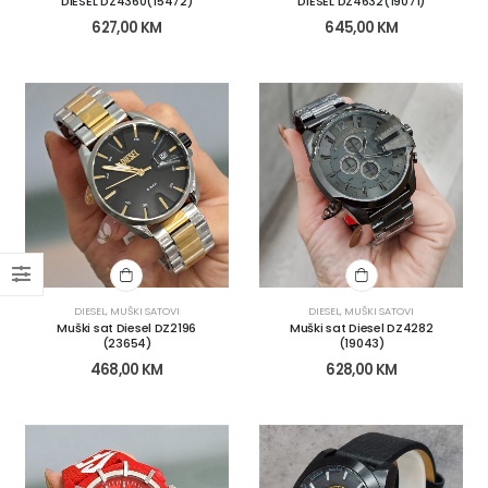
DIESEL DZ4360(15472)
DIESEL DZ4632(19071)
627,00
KM
645,00
KM
DIESEL
,
MUŠKI SATOVI
DIESEL
,
MUŠKI SATOVI
Muški sat Diesel DZ2196
Muški sat Diesel DZ4282
(23654)
(19043)
468,00
KM
628,00
KM