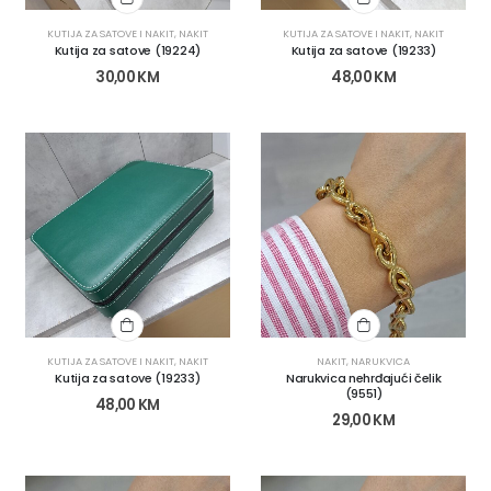
KUTIJA ZA SATOVE I NAKIT
,
NAKIT
KUTIJA ZA SATOVE I NAKIT
,
NAKIT
Kutija za satove (19224)
Kutija za satove (19233)
30,00
KM
48,00
KM
KUTIJA ZA SATOVE I NAKIT
,
NAKIT
NAKIT
,
NARUKVICA
Kutija za satove (19233)
Narukvica nehrđajući čelik
(9551)
48,00
KM
29,00
KM