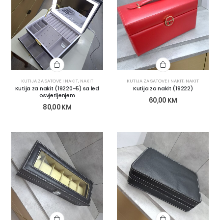
KUTIJA ZA SATOVE I NAKIT
,
NAKIT
KUTIJA ZA SATOVE I NAKIT
,
NAKIT
Kutija za nakit (19220-5) sa led
Kutija za nakit (19222)
osvjetljenjem
60,00
KM
80,00
KM