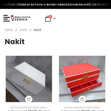
R MUŠKIH I ŽENSKIH SATOVA U BOSNI I HERCEGOVINI NAJVEĆI IZBOR MUŠKIH
0
HOME
SHOP
NAKIT
Nakit
KUTIJA ZA SATOVE I NAKIT
,
NAKIT
KUTIJA ZA SATOVE I NAKIT
,
NAKIT