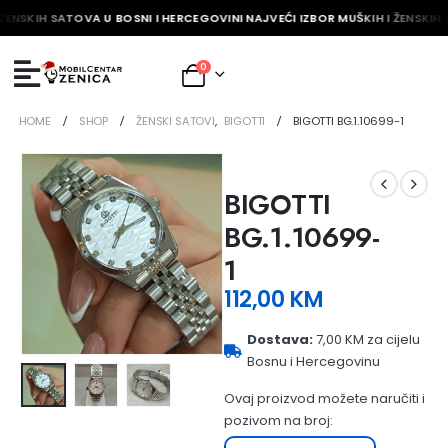
 ŽENSKIH SATOVA U BOSNI I HERCEGOVINI NAJVEĆI IZBOR MUŠKIH I ŽENSKIH
0
HOME
SHOP
ŽENSKI SATOVI
,
BIGOTTI
BIGOTTI BG.1.10699-1
BIGOTTI
BG.1.10699-
1
112,00
KM
Dostava:
7,00 KM za cijelu
Bosnu i Hercegovinu
Ovaj proizvod možete naručiti i
pozivom na broj: