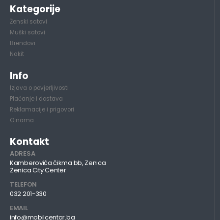
Kategorije
Ženski satovi
Muški satovi
Brendovi
Nakit
Info
Izjava o povjerljivosti
Plaćanje i dostava
Reklamacije i prigovori
O nama
Kontakt
ADRESA
Kamberovića čikma bb, Zenica
Zenica City Center
TELEFON
032 201-330
EMAIL
info@mobilcentar.ba