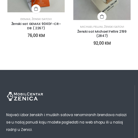
GEMAX
,
ŽENSKI SATOVI
Ženski sat GEMAX 9040F-CR-
MICHAEL FELLINI
,
ŽENSKI SATOVI
DB ( 2267)
Ženski sat Michael Fellini 2199
76,00
KM
(2847)
92,00
KM
Najveći izbor ženskih i muških satova renomiranih brendova nalazi
se u našoj ponudi koju možete pogledati na web shopu ili u našoj
radnji u Zenici.