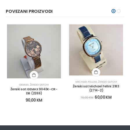
POVEZANI PROIZVODI
MICHAEL FELLINI
,
ŽENSKI SATOVI
GEMAX
,
ŽENSKI SATOVI
Ženski sat Michael Fellini 2183
Ženski sat GEMAX 9040K-CR-
(2714-2)
DB (2269)
60,00
KM
76,00
KM
90,00
KM