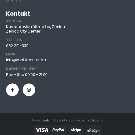
O nama
Kontakt
ADRESA
Kamberovića čikma bb, Zenica
Zenica City Center
TELEFON
032 201-330
EMAIL
info@mobilcentar.ba
RADNO VRIJEME
Pon - Sub 09:00 - 21:00
Mobilcentar d.o.o. © - Sva prava pridržana.