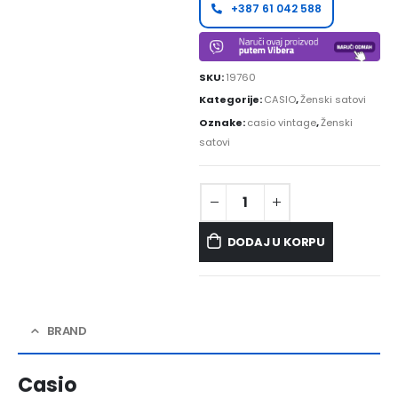
+387 61 042 588
SKU:
19760
Kategorije:
CASIO
,
Ženski satovi
Oznake:
casio vintage
,
Ženski
satovi
DODAJ U KORPU
BRAND
Casio