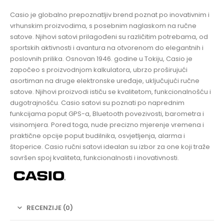
Casio je globalno prepoznatljiv brend poznat po inovativnim i
vrhunskim proizvodima, s posebnim naglaskom na ručne
satove. Njihovi satovi prilagođeni su različitim potrebama, od
sportskih aktivnosti i avantura na otvorenom do elegantnih i
poslovnih prilika. Osnovan 1946. godine u Tokiju, Casio je
započeo s proizvodnjom kalkulatora, ubrzo proširujući
asortiman na druge elektronske uređaje, uključujući ručne
satove. Njihovi proizvodi ističu se kvalitetom, funkcionalnošću i
dugotrajnošću. Casio satovi su poznati po naprednim
funkcijama poput GPS-a, Bluetooth povezivosti, barometra i
visinomjera. Pored toga, nude precizno mjerenje vremena i
praktične opcije poput budilnika, osvjetljenja, alarma i
štoperice. Casio ručni satovi idealan su izbor za one koji traže
savršen spoj kvaliteta, funkcionalnosti i inovativnosti.
RECENZIJE (0)