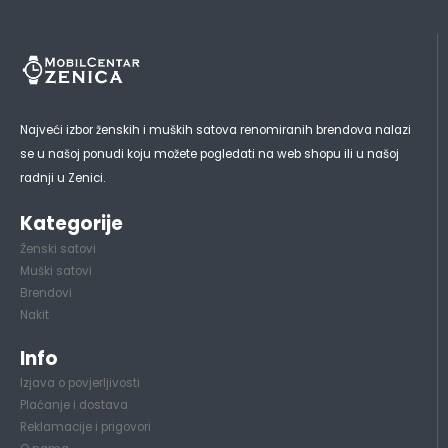
Najveći izbor ženskih i muških satova renomiranih brendova nalazi
se u našoj ponudi koju možete pogledati na web shopu ili u našoj
radnji u Zenici.
Kategorije
Ženski satovi
Muški satovi
Brendovi
Nakit
Info
Izjava o povjerljivosti
Plaćanje i dostava
Reklamacije i prigovori