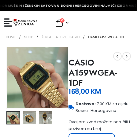
BOR MUŠKIH I ŽENSKIH SATOVA U BOSNI I HERCEGOVINI NAJVEĆI IZBOR MUŠK
0
HOME
SHOP
ŽENSKI SATOVI
,
CASIO
CASIO A159WGEA-1DF
CASIO
A159WGEA-
1DF
168,00
KM
Dostava:
7,00 KM za cijelu
Bosnu i Hercegovinu
Ovaj proizvod možete naručiti i
pozivom na broj: