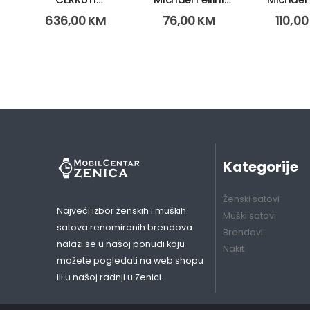
7630010265965
2226 (3028)
2236 (11
636,00
KM
76,00
KM
110,0
(8097)
Kategorije
Ženski satovi
Najveći izbor ženskih i muških
Muški satovi
satova renomiranih brendova
Brendovi
nalazi se u našoj ponudi koju
Nakit
možete pogledati na web shopu
ili u našoj radnji u Zenici.