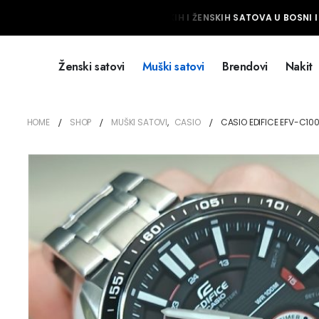
NAJVEĆI IZBOR MUŠKIH I ŽENSKIH SATOVA U BOSNI I 
Ženski satovi
Muški satovi
Brendovi
Nakit
HOME
SHOP
MUŠKI SATOVI
,
CASIO
CASIO EDIFICE EFV-C10