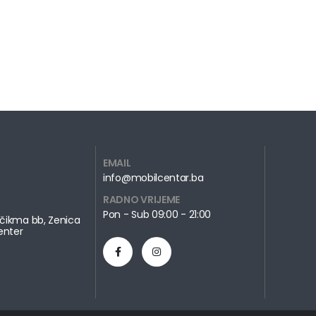
EMAIL
info@mobilcentar.ba
RADNO VRIJEME
Pon - Sub 09:00 - 21:00
čikma bb, Zenica
enter