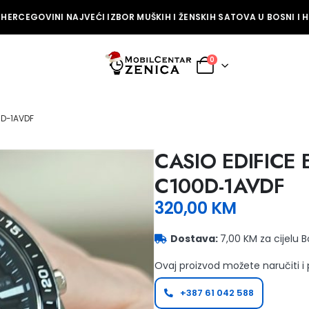
HERCEGOVINI NAJVEĆI IZBOR MUŠKIH I ŽENSKIH SATOVA U BOSNI I H
0
0D-1AVDF
CASIO EDIFICE 
C100D-1AVDF
320,00
KM
Dostava:
7,00 KM za cijelu 
Ovaj proizvod možete naručiti i
+387 61 042 588