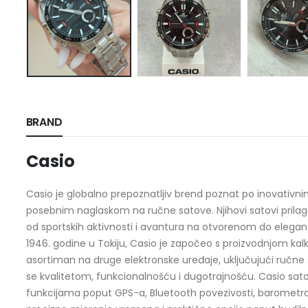
BRAND
Casio
Casio je globalno prepoznatljiv brend poznat po inovativni
posebnim naglaskom na ručne satove. Njihovi satovi prilag
od sportskih aktivnosti i avantura na otvorenom do elegant
1946. godine u Tokiju, Casio je započeo s proizvodnjom kalk
asortiman na druge elektronske uređaje, uključujući ručne sa
se kvalitetom, funkcionalnošću i dugotrajnošću. Casio sat
funkcijama poput GPS-a, Bluetooth povezivosti, barometra 