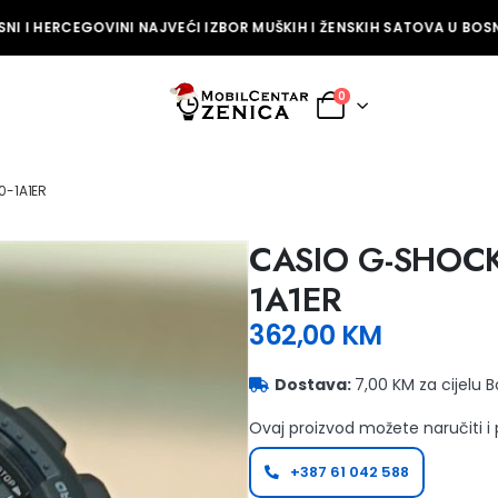
I I HERCEGOVINI NAJVEĆI IZBOR MUŠKIH I ŽENSKIH SATOVA U BOSNI
0
0-1A1ER
CASIO G-SHOCK
1A1ER
362,00
KM
Dostava:
7,00 KM za cijelu 
Ovaj proizvod možete naručiti i
+387 61 042 588