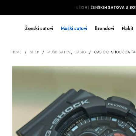
NAJVEĆI IZBOR MUŠKIH I ŽENSKIH SATOVA U BOSN
Ženski satovi
Muški satovi
Brendovi
Nakit
HOME
SHOP
MUŠKI SATOVI
,
CASIO
CASIO G-SHOCK GA-14