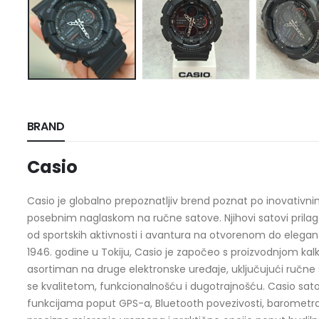
BRAND
Casio
Casio je globalno prepoznatljiv brend poznat po inovativni
posebnim naglaskom na ručne satove. Njihovi satovi prilag
od sportskih aktivnosti i avantura na otvorenom do elegant
1946. godine u Tokiju, Casio je započeo s proizvodnjom kalk
asortiman na druge elektronske uređaje, uključujući ručne sa
se kvalitetom, funkcionalnošću i dugotrajnošću. Casio sat
funkcijama poput GPS-a, Bluetooth povezivosti, barometra 