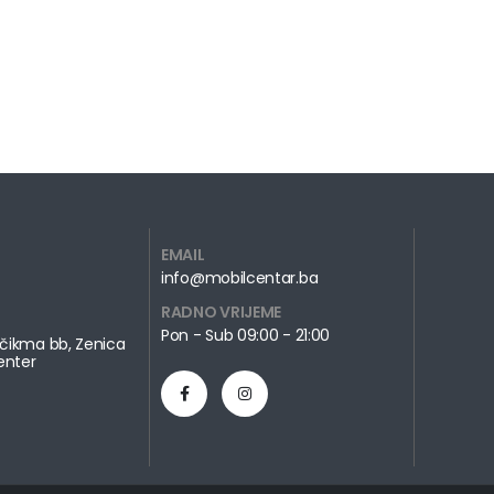
EMAIL
info@mobilcentar.ba
RADNO VRIJEME
Pon - Sub 09:00 - 21:00
čikma bb, Zenica
enter