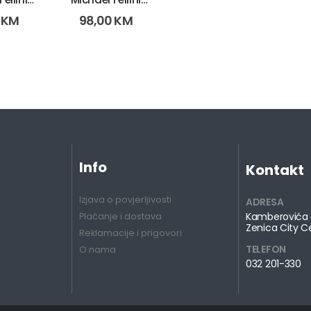
381-7)
2237 (11384 -3)
0
KM
98,00
KM
Info
Kontakt
Izjava o povjerljivosti
ADRESA
Kamberovića 
Plaćanje i dostava
Zenica City C
Reklamacije i prigovori
TELEFON
O nama
032 201-330