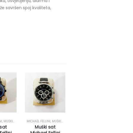
a, osvjetljenja, alarma i
že savršen spoj kvaliteta,
NI
,
MUŠKI SATOVI
MICHAEL FELLINI
,
MUŠKI SATOVI
 sat
Muški sat
ellini
Michael Fellini