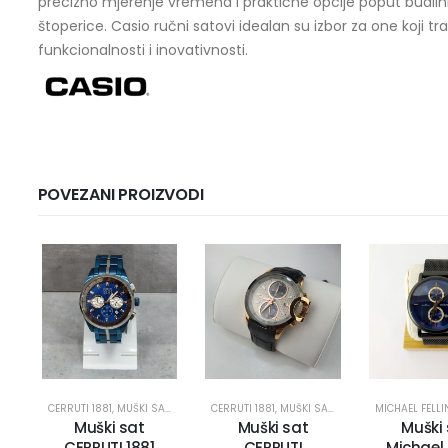
precizno mjerenje vremena i praktične opcije poput budilnik
štoperice. Casio ručni satovi idealan su izbor za one koji tra
funkcionalnosti i inovativnosti.
POVEZANI PROIZVODI
CERRUTI 1881
,
MUŠKI SATOVI
CERRUTI 1881
,
MUŠKI SATOVI
MICHAEL FELLI
Muški sat
Muški sat
Muški
CERRUTI 1881
CERRUTI
Michael F