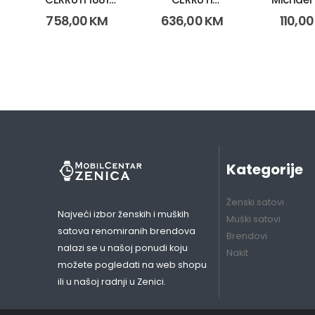
7630010270716
7630010265965
2238 (11
758,00
KM
636,00
KM
110,0
(8102)
(8097)
Kategorije
Ženski satovi
Najveći izbor ženskih i muških
Muški satovi
satova renomiranih brendova
Brendovi
nalazi se u našoj ponudi koju
Nakit
možete pogledati na web shopu
ili u našoj radnji u Zenici.