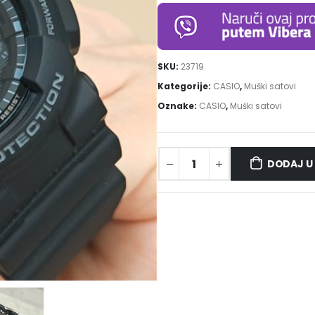
SKU:
23719
Kategorije:
CASIO
,
Muški satovi
Oznake:
CASIO
,
Muški satovi
DODAJ U