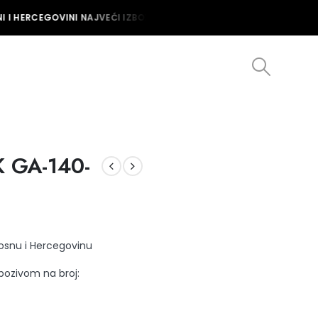
 I HERCEGOVINI NAJVEĆI IZBOR MUŠKIH I ŽENSKIH SATOVA U BOSNI I
 GA-140-
Bosnu i Hercegovinu
 pozivom na broj: