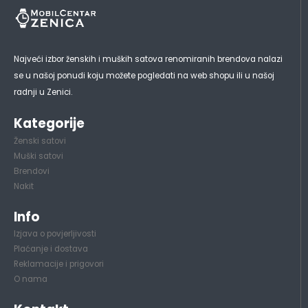
Najveći izbor ženskih i muških satova renomiranih brendova nalazi
se u našoj ponudi koju možete pogledati na web shopu ili u našoj
radnji u Zenici.
Kategorije
Ženski satovi
Muški satovi
Brendovi
Nakit
Info
Izjava o povjerljivosti
Plaćanje i dostava
Reklamacije i prigovori
O nama