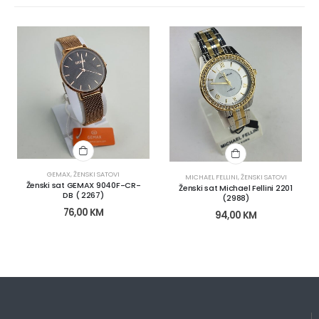
GEMAX
,
ŽENSKI SATOVI
MICHAEL FELLINI
,
ŽENSKI SATOVI
Ženski sat GEMAX 9040F-CR-
Ženski sat Michael Fellini 2201
DB ( 2267)
(2988)
76,00
KM
94,00
KM