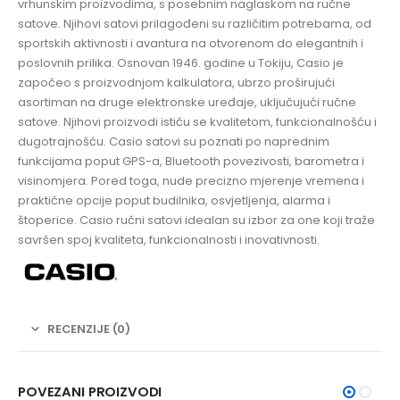
vrhunskim proizvodima, s posebnim naglaskom na ručne
satove. Njihovi satovi prilagođeni su različitim potrebama, od
sportskih aktivnosti i avantura na otvorenom do elegantnih i
poslovnih prilika. Osnovan 1946. godine u Tokiju, Casio je
započeo s proizvodnjom kalkulatora, ubrzo proširujući
asortiman na druge elektronske uređaje, uključujući ručne
satove. Njihovi proizvodi ističu se kvalitetom, funkcionalnošću i
dugotrajnošću. Casio satovi su poznati po naprednim
funkcijama poput GPS-a, Bluetooth povezivosti, barometra i
visinomjera. Pored toga, nude precizno mjerenje vremena i
praktične opcije poput budilnika, osvjetljenja, alarma i
štoperice. Casio ručni satovi idealan su izbor za one koji traže
savršen spoj kvaliteta, funkcionalnosti i inovativnosti.
RECENZIJE (0)
POVEZANI PROIZVODI