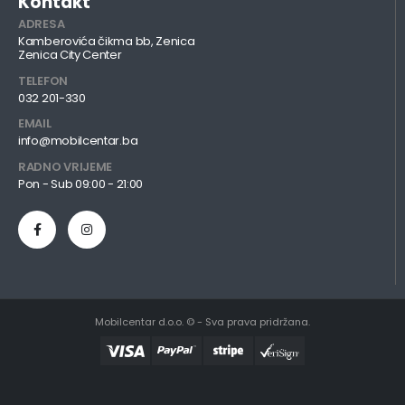
Kontakt
ADRESA
Kamberovića čikma bb, Zenica
Zenica City Center
TELEFON
032 201-330
EMAIL
info@mobilcentar.ba
RADNO VRIJEME
Pon - Sub 09:00 - 21:00
Mobilcentar d.o.o. © - Sva prava pridržana.