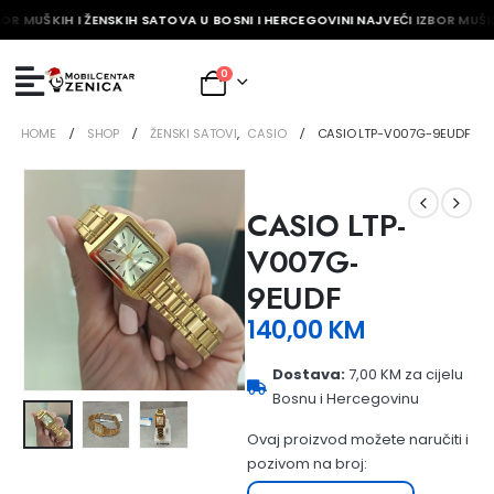
OR MUŠKIH I ŽENSKIH SATOVA U BOSNI I HERCEGOVINI NAJVEĆI IZBOR MUŠKI
0
HOME
SHOP
ŽENSKI SATOVI
,
CASIO
CASIO LTP-V007G-9EUDF
CASIO LTP-
V007G-
9EUDF
140,00
KM
Dostava:
7,00 KM za cijelu
Bosnu i Hercegovinu
Ovaj proizvod možete naručiti i
pozivom na broj: