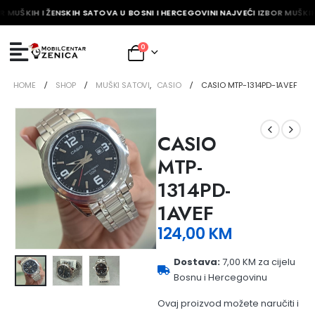
R MUŠKIH I ŽENSKIH SATOVA U BOSNI I HERCEGOVINI NAJVEĆI IZBOR MUŠKIH
0
HOME
SHOP
MUŠKI SATOVI
,
CASIO
CASIO MTP-1314PD-1AVEF
CASIO
MTP-
1314PD-
1AVEF
124,00
KM
Dostava:
7,00 KM za cijelu
Bosnu i Hercegovinu
Ovaj proizvod možete naručiti i