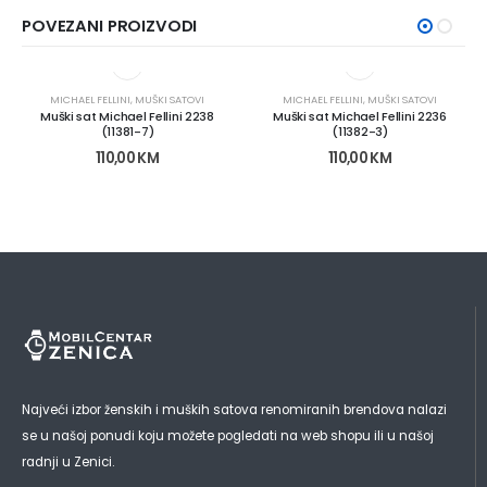
POVEZANI PROIZVODI
MICHAEL FELLINI
,
MUŠKI SATOVI
MICHAEL FELLINI
,
MUŠKI SATOVI
Muški sat Michael Fellini 2238
Muški sat Michael Fellini 2236
(11381-7)
(11382-3)
110,00
KM
110,00
KM
Najveći izbor ženskih i muških satova renomiranih brendova nalazi
se u našoj ponudi koju možete pogledati na web shopu ili u našoj
radnji u Zenici.