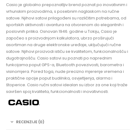
Casio je globalno prepoznatljiv brend poznat po inovativnim i
vrhunskim proizvodima, s posebnim naglaskom na ručne
satove. Njihovi satovi prilagođeni su različitim potrebama, od
sportskih aktivnosti i avantura na otvorenom do elegantnih i
poslovnih prilika. Osnovan 1946. godine u Tokiju, Casio je
započeo s proizvodnjom kalkulatora, ubrzo proširujući
asortiman na druge elektronske uređaje, uključujući ručne
satove. Njihovi proizvodi ističu se kvalitetom, funkcionalnošću i
dugotrajnošću. Casio satovi su poznati po naprednim
funkcijama poput GPS-a, Bluetooth povezivosti, barometra i
visinomjera. Pored toga, nude precizno mjerenje vremena i
praktične opcije poput budilnika, osvjetljenja, alarma i
štoperice. Casio ručni satovi idealan su izbor za one koji traže
savršen spoj kvaliteta, funkcionalnosti i inovativnosti.
RECENZIJE (0)