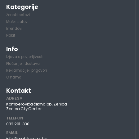
Kategorije
Ženski satovi
Muški satovi
Brendovi
Nakit
Info
Izjava o povjerljivosti
Plaćanje i dostava
Reklamacije i prigovori
O nama
Kontakt
ADRESA
Kamberovića čikma bb, Zenica
Zenica City Center
TELEFON
032 201-330
EMAIL
info@mobilcentar.ba