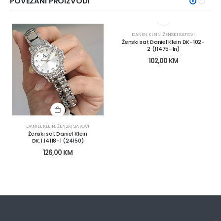
POVEZANI PROIZVODI
DANIEL KLEIN
,
ŽENSKI SATOVI
Ženski sat Daniel Klein DK-102-
2 (11475-1n)
102,00
KM
DANIEL KLEIN
,
ŽENSKI SATOVI
Ženski sat Daniel Klein
DK.1.14118-1 (24150)
126,00
KM