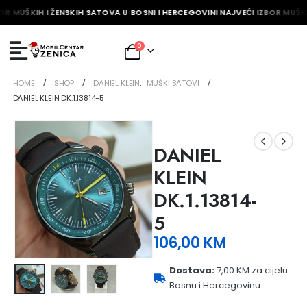
OR MUŠKIH I ŽENSKIH SATOVA U BOSNI I HERCEGOVINI NAJVEĆI IZBOR MUŠKI
0
HOME
SHOP
DANIEL KLEIN
,
MUŠKI SATOVI
DANIEL KLEIN DK.1.13814-5
DANIEL
KLEIN
DK.1.13814-
5
106,00
KM
Dostava:
7,00 KM za cijelu
Bosnu i Hercegovinu