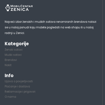
Najveći izbor ženskih i muških satova renomiranih brendova nalazi
se u našoj ponudi koju možete pogledati na web shopu ili u našoj
radnji u Zenici.
Kategorije
Ženski satovi
Muški satovi
Brendovi
Nakit
Info
Izjava o povjerljivosti
Plaćanje i dostava
Reklamacije i prigovori
O nama