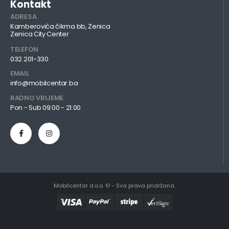
Kontakt
ADRESA
Kamberovića čikma bb, Zenica
Zenica City Center
TELEFON
032 201-330
EMAIL
info@mobilcentar.ba
RADNO VRIJEME
Pon - Sub 09:00 - 21:00
Mobilcentar d.o.o. © - Sva prava pridržana.