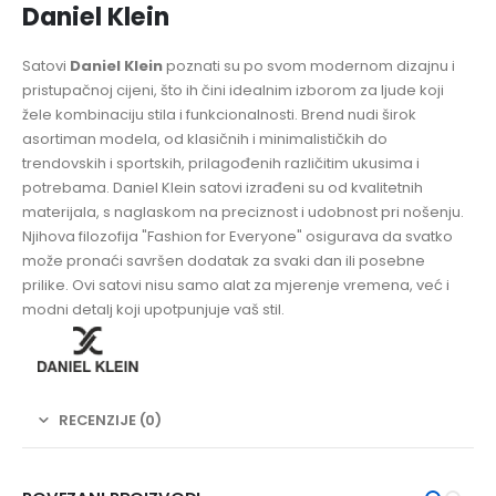
Daniel Klein
Satovi
Daniel Klein
poznati su po svom modernom dizajnu i
pristupačnoj cijeni, što ih čini idealnim izborom za ljude koji
žele kombinaciju stila i funkcionalnosti. Brend nudi širok
asortiman modela, od klasičnih i minimalističkih do
trendovskih i sportskih, prilagođenih različitim ukusima i
potrebama. Daniel Klein satovi izrađeni su od kvalitetnih
materijala, s naglaskom na preciznost i udobnost pri nošenju.
Njihova filozofija "Fashion for Everyone" osigurava da svatko
može pronaći savršen dodatak za svaki dan ili posebne
prilike. Ovi satovi nisu samo alat za mjerenje vremena, već i
modni detalj koji upotpunjuje vaš stil.
RECENZIJE (0)