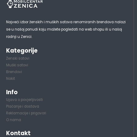
Najveći izbor ženskih i muških satova renomiranih brendova nalazi
se u našoj ponudi koju možete pogledati na web shopu ili u našoj
radnji u Zenici.
Kategorije
Ženski satovi
Muški satovi
Brendovi
Nakit
Info
Izjava o povjerljivosti
Plaćanje i dostava
Reklamacije i prigovori
O nama
Kontakt