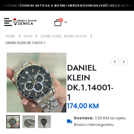
R MUŠKIH I ŽENSKIH SATOVA U BOSNI I HERCEGOVINI NAJVEĆI IZBOR MUŠKIH
0
HOME
SHOP
DANIEL KLEIN
,
MUŠKI SATOVI
DANIEL KLEIN DK.1.14001-1
DANIEL
KLEIN
DK.1.14001-
1
174,00
KM
Dostava:
7,00 KM za cijelu
Bosnu i Hercegovinu