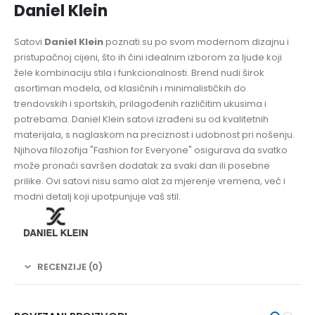
Daniel Klein
Satovi
Daniel Klein
poznati su po svom modernom dizajnu i
pristupačnoj cijeni, što ih čini idealnim izborom za ljude koji
žele kombinaciju stila i funkcionalnosti. Brend nudi širok
asortiman modela, od klasičnih i minimalističkih do
trendovskih i sportskih, prilagođenih različitim ukusima i
potrebama. Daniel Klein satovi izrađeni su od kvalitetnih
materijala, s naglaskom na preciznost i udobnost pri nošenju.
Njihova filozofija "Fashion for Everyone" osigurava da svatko
može pronaći savršen dodatak za svaki dan ili posebne
prilike. Ovi satovi nisu samo alat za mjerenje vremena, već i
modni detalj koji upotpunjuje vaš stil.
RECENZIJE (0)