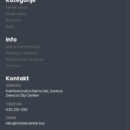
Kategorije
Ženski satovi
Muški satovi
Brendovi
Nakit
Info
Izjava o povjerljivosti
Plaćanje i dostava
Reklamacije i prigovori
O nama
Kontakt
ADRESA
Kamberovića čikma bb, Zenica
Zenica City Center
TELEFON
032 201-330
EMAIL
info@mobilcentar.ba