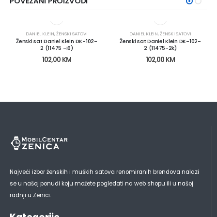
POVEZANI PROIZVODI
DANIEL KLEIN
,
ŽENSKI SATOVI
DANIEL KLEIN
,
ŽENSKI SATOVI
Ženski sat Daniel Klein DK-102-
Ženski sat Daniel Klein DK-102-
2 (11475 -i6)
2 (11475-2k)
102,00
KM
102,00
KM
Najveći izbor ženskih i muških satova renomiranih brendova nalazi
se u našoj ponudi koju možete pogledati na web shopu ili u našoj
radnji u Zenici.