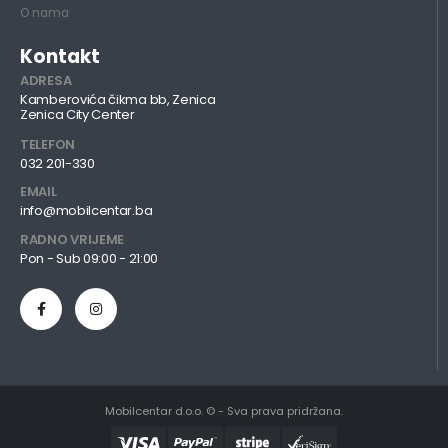
O nama
Kontakt
ADRESA
Kamberovića čikma bb, Zenica
Zenica City Center
TELEFON
032 201-330
EMAIL
info@mobilcentar.ba
RADNO VRIJEME
Pon - Sub 09:00 - 21:00
Mobilcentar d.o.o. © - Sva prava pridržana.