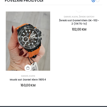
POVEZANI PROIZVODI
DANIEL KLEIN
,
ŽENSKI SATOVI
Ženski sat Daniel Klein DK-102-
2 (11475-1v)
102,00
KM
DANIEL KLEIN
Muski sat Daniel Klein 19054
160,00
KM