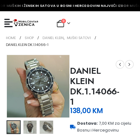
OR MUŠKIH I ŽENSKIH SATOVA U BOSNI I HERCEGOVINI NAJVEĆI IZBOR MUŠKI
0
HOME
SHOP
DANIEL KLEIN
,
MUŠKI SATOVI
DANIEL KLEIN DK.1.14066-1
DANIEL
KLEIN
DK.1.14066-
1
138,00
KM
Dostava:
7,00 KM za cijelu
Bosnu i Hercegovinu