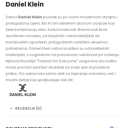
Daniel Klein
Satovi
Daniel Klein
poznati su po svom modernom dizajnu i
pristupačnoj cijeni, što ih čini idealnim izborom za ljude koji
žele kombinaciju stila i funkcionalnosti. Brend nudi širok
asortiman modela, od klasičnih i minimalističkih do
trendovskih i sportskih, prilagođenih različitim ukusima i
potrebama. Daniel Klein satovi izrađeni su od kvalitetnih
materijala, s naglaskom na preciznost i udobnost pri nošenju.
Njihova filozofija "Fashion for Everyone" osigurava da svatko
može pronaći savršen dodatak za svaki dan ili posebne
prilike. Ovi satovi nisu samo alat za mjerenje vremena, već i
modni detalj koji upotpunjuje vaš stil.
RECENZIJE (0)