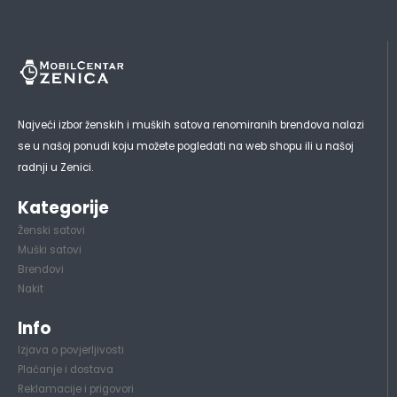
Najveći izbor ženskih i muških satova renomiranih brendova nalazi
se u našoj ponudi koju možete pogledati na web shopu ili u našoj
radnji u Zenici.
Kategorije
Ženski satovi
Muški satovi
Brendovi
Nakit
Info
Izjava o povjerljivosti
Plaćanje i dostava
Reklamacije i prigovori