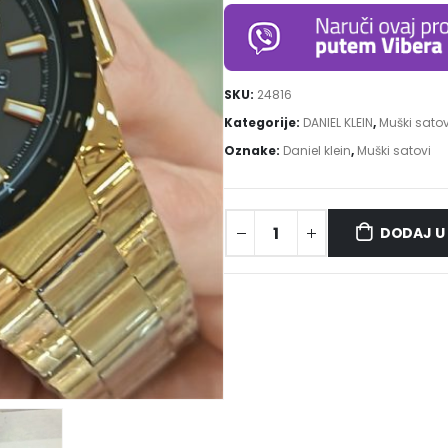
SKU:
24816
Kategorije:
DANIEL KLEIN
,
Muški satov
Oznake:
Daniel klein
,
Muški satovi
DODAJ U