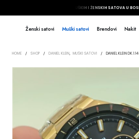
NAJVEĆI IZBOR MUŠKIH I ŽENSKIH SATOVA U BOSNI
Ženski satovi
Muški satovi
Brendovi
Nakit
HOME
SHOP
DANIEL KLEIN
,
MUŠKI SATOVI
DANIEL KLEIN DK.1.