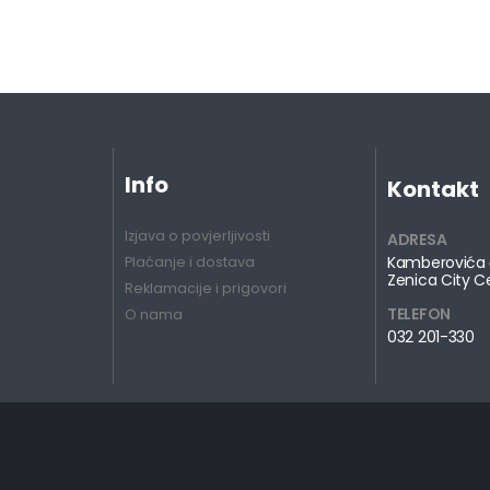
Info
Kontakt
Izjava o povjerljivosti
ADRESA
Kamberovića 
Plaćanje i dostava
Zenica City C
Reklamacije i prigovori
TELEFON
O nama
032 201-330