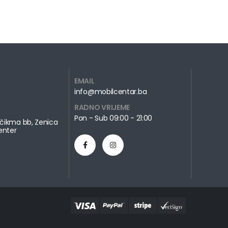
EMAIL
info@mobilcentar.ba
RADNO VRIJEME
Pon - Sub 09:00 - 21:00
čikma bb, Zenica
enter