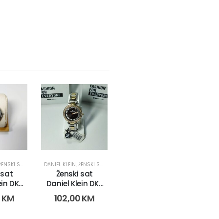
ŽENSKI SATOVI
DANIEL KLEIN
,
ŽENSKI SATOVI
 sat
Ženski sat
ein DK-
Daniel Klein DK-
475-1n)
102-2 (11475-2r)
0
KM
102,00
KM