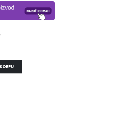
i
 KORPU