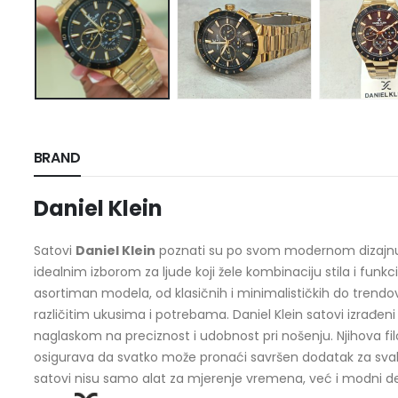
BRAND
Daniel Klein
Satovi
Daniel Klein
poznati su po svom modernom dizajnu i p
idealnim izborom za ljude koji žele kombinaciju stila i funkc
asortiman modela, od klasičnih i minimalističkih do trendovs
različitim ukusima i potrebama. Daniel Klein satovi izrađeni 
naglaskom na preciznost i udobnost pri nošenju. Njihova fil
osigurava da svatko može pronaći savršen dodatak za svaki 
satovi nisu samo alat za mjerenje vremena, već i modni deta