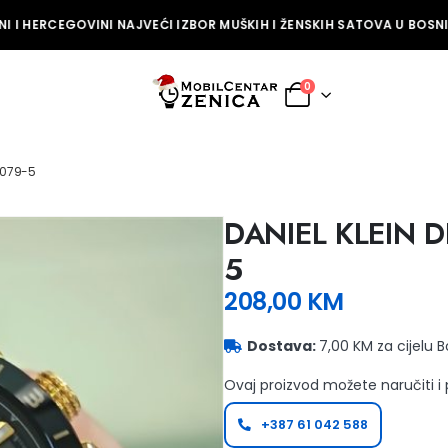
 I HERCEGOVINI NAJVEĆI IZBOR MUŠKIH I ŽENSKIH SATOVA U BOSNI 
0
14079-5
DANIEL KLEIN D
5
208,00
KM
Dostava:
7,00 KM za cijelu 
Ovaj proizvod možete naručiti i
+387 61 042 588