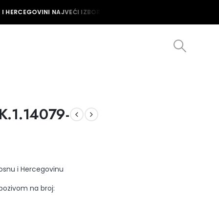
I HERCEGOVINI NAJVEĆI IZBOR MUŠKIH I ŽENSKIH SATOVA U BOSNI I 
K.1.14079-
Bosnu i Hercegovinu
 pozivom na broj: