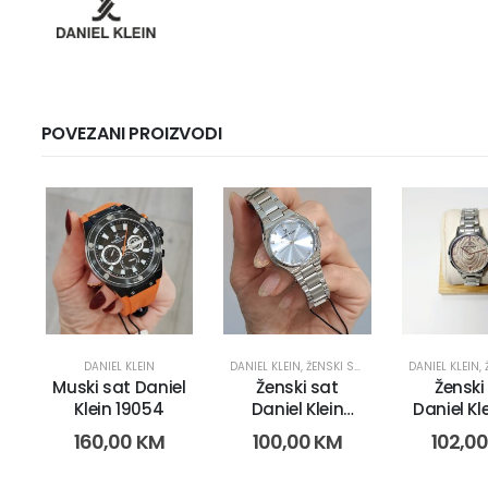
POVEZANI PROIZVODI
DANIEL KLEIN
DANIEL KLEIN
,
ŽENSKI SATOVI
DANIEL KLEIN
,
Muski sat Daniel
Ženski sat
Ženski
Klein 19054
Daniel Klein
Daniel Kl
DK.1.13916-2
102-2 (11
160,00
KM
100,00
KM
102,0
(24083)