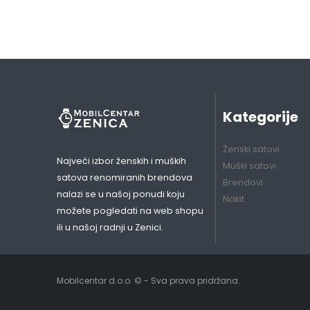
Kategorije
Ženski satovi
Najveći izbor ženskih i muških
Muški satovi
satova renomiranih brendova
Brendovi
nalazi se u našoj ponudi koju
Nakit
možete pogledati na web shopu
ili u našoj radnji u Zenici.
Mobilcentar d.o.o. © - Sva prava pridržana.