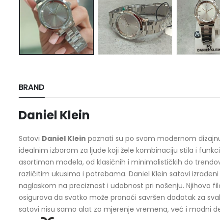
BRAND
Daniel Klein
Satovi
Daniel Klein
poznati su po svom modernom dizajnu i p
idealnim izborom za ljude koji žele kombinaciju stila i funkc
asortiman modela, od klasičnih i minimalističkih do trendovs
različitim ukusima i potrebama. Daniel Klein satovi izrađeni 
naglaskom na preciznost i udobnost pri nošenju. Njihova fil
osigurava da svatko može pronaći savršen dodatak za svaki 
satovi nisu samo alat za mjerenje vremena, već i modni deta