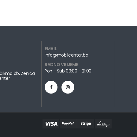
EMAIL
info@mobilcentar.ba
RADNO VRIJEME
Pon - Sub 09:00 - 21:00
čikma bb, Zenica
enter