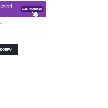
vi
 KORPU