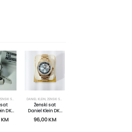
ŽENSKI SATOVI
DANIEL KLEIN
,
ŽENSKI SATOVI
 sat
Ženski sat
ein DK-
Daniel Klein DK-
475-3n)
96-2 (11476 -12)
0
KM
96,00
KM