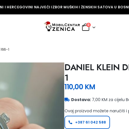
 I HERCEGOVINI NAJVEĆI IZBOR MUŠKIH I ŽENSKIH SATOVA U BOSNI 
0
4166-1
DANIEL KLEIN D
1
110,00
KM
Dostava:
7,00 KM za cijelu 
Ovaj proizvod možete naručiti i
+387 61 042 588