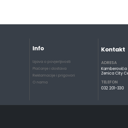
Info
Kontakt
Izjava o povjerljivosti
ADRESA
Kamberovića 
Plaćanje i dostava
Zenica City C
Reklamacije i prigovori
TELEFON
O nama
032 201-330