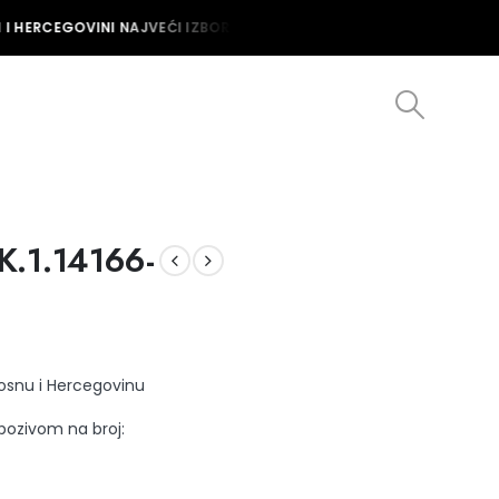
I HERCEGOVINI NAJVEĆI IZBOR MUŠKIH I ŽENSKIH SATOVA U BOSNI I 
K.1.14166-
Bosnu i Hercegovinu
 pozivom na broj: