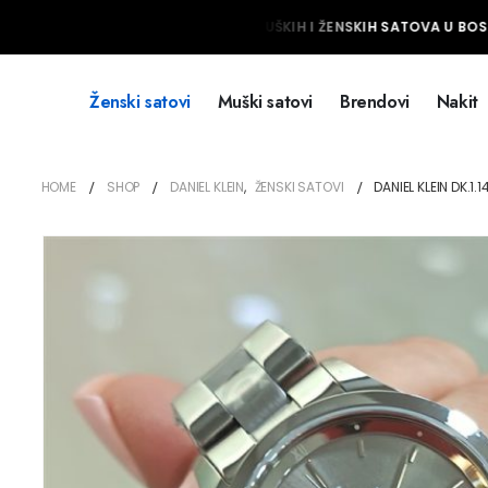
NAJVEĆI IZBOR MUŠKIH I ŽENSKIH SATOVA U BOSNI
Ženski satovi
Muški satovi
Brendovi
Nakit
HOME
SHOP
DANIEL KLEIN
,
ŽENSKI SATOVI
DANIEL KLEIN DK.1.1