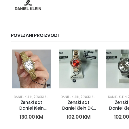
POVEZANI PROIZVODI
DANIEL KLEIN
,
ŽENSKI SATOVI
DANIEL KLEIN
,
ŽENSKI SATOVI
DANIEL KLEIN
,
Ženski sat
Ženski sat
Ženski
Daniel Klein
Daniel Klein DK-
Daniel Kl
DK.1.14106-2
102-2 (11475-2k)
102-2 (11
130,00
KM
102,00
KM
102,0
(24137)