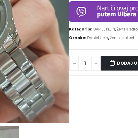
Kategorije:
DANIEL KLEIN
,
Ženski sato
Oznake:
Daniel klein
,
Ženski satovi
DODAJ U