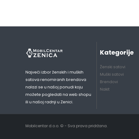
Kategorije
Ženski satovi
Najveći izbor ženskih i muških
Muški satovi
satova renomiranih brendova
Brendovi
nalazi se u našoj ponudi koju
Nakit
možete pogledati na web shopu
ili u našoj radnji u Zenici.
Mobilcentar d.o.o. © - Sva prava pridržana.