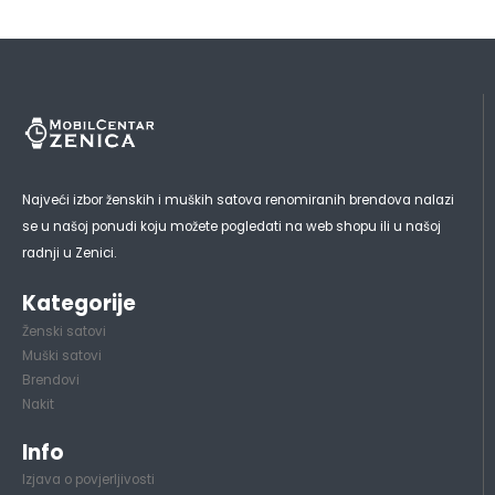
Najveći izbor ženskih i muških satova renomiranih brendova nalazi
se u našoj ponudi koju možete pogledati na web shopu ili u našoj
radnji u Zenici.
Kategorije
Ženski satovi
Muški satovi
Brendovi
Nakit
Info
Izjava o povjerljivosti