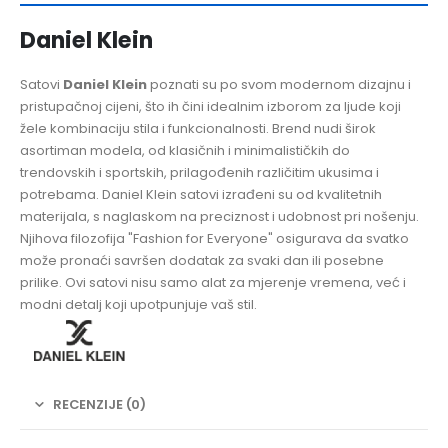
Daniel Klein
Satovi
Daniel Klein
poznati su po svom modernom dizajnu i
pristupačnoj cijeni, što ih čini idealnim izborom za ljude koji
žele kombinaciju stila i funkcionalnosti. Brend nudi širok
asortiman modela, od klasičnih i minimalističkih do
trendovskih i sportskih, prilagođenih različitim ukusima i
potrebama. Daniel Klein satovi izrađeni su od kvalitetnih
materijala, s naglaskom na preciznost i udobnost pri nošenju.
Njihova filozofija "Fashion for Everyone" osigurava da svatko
može pronaći savršen dodatak za svaki dan ili posebne
prilike. Ovi satovi nisu samo alat za mjerenje vremena, već i
modni detalj koji upotpunjuje vaš stil.
RECENZIJE (0)