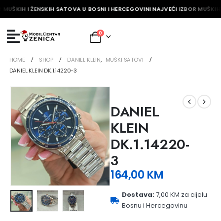
 MUŠKIH I ŽENSKIH SATOVA U BOSNI I HERCEGOVINI NAJVEĆI IZBOR MUŠKIH 
0
HOME
SHOP
DANIEL KLEIN
,
MUŠKI SATOVI
DANIEL KLEIN DK.1.14220-3
DANIEL
KLEIN
DK.1.14220-
3
164,00
KM
Dostava:
7,00 KM za cijelu
Bosnu i Hercegovinu