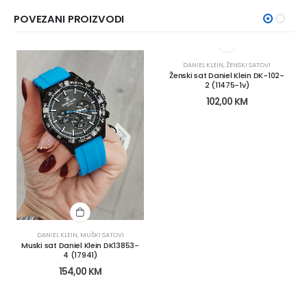
POVEZANI PROIZVODI
DANIEL KLEIN
,
ŽENSKI SATOVI
Ženski sat Daniel Klein DK-102-
2 (11475-1v)
102,00
KM
DANIEL KLEIN
,
MUŠKI SATOVI
Muski sat Daniel Klein DK13853-
4 (17941)
154,00
KM