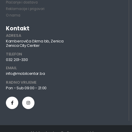
Plaćanje i dostava
Reklamacije i prigovori
O nama
Kontakt
ADRESA
Kamberovića čikma bb, Zenica
Zenica City Center
TELEFON
032 201-330
EMAIL
info@mobilcentar.ba
RADNO VRIJEME
Pon - Sub 09:00 - 21:00