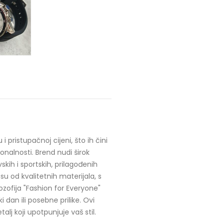
ristupačnoj cijeni, što ih čini
ionalnosti. Brend nudi širok
kih i sportskih, prilagođenih
su od kvalitetnih materijala, s
ozofija "Fashion for Everyone"
dan ili posebne prilike. Ovi
lj koji upotpunjuje vaš stil.