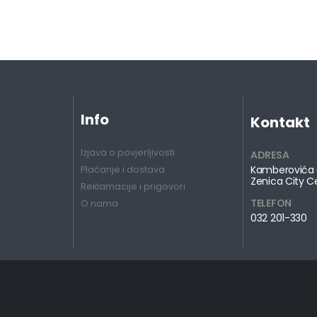
Info
Kontakt
Izjava o povjerljivosti
ADRESA
Kamberovića 
Plaćanje i dostava
Zenica City C
Reklamacije i prigovori
TELEFON
O nama
032 201-330