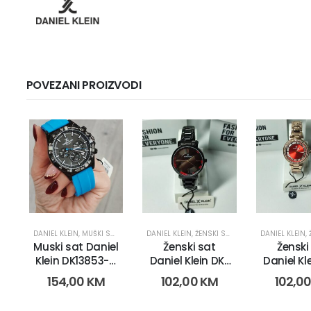
POVEZANI PROIZVODI
DANIEL KLEIN
,
MUŠKI SATOVI
DANIEL KLEIN
,
ŽENSKI SATOVI
DANIEL KLEIN
,
Muski sat Daniel
Ženski sat
Ženski
Klein DK13853-4
Daniel Klein DK-
Daniel Kl
(17941)
102-2 (11475-2g)
102-2 (11
154,00
KM
102,00
KM
102,0