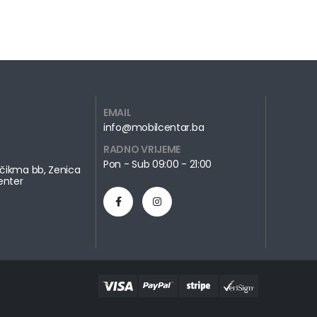
EMAIL
info@mobilcentar.ba
RADNO VRIJEME
Pon - Sub 09:00 - 21:00
čikma bb, Zenica
enter