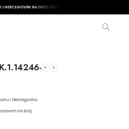
I HERCEGOVINI NAJVEĆI IZBOR MUŠKIH I ŽENSKIH SATOVA U BOSNI I
K.1.14246-
Bosnu i Hercegovinu
 pozivom na broj: