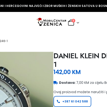
I I HERCEGOVINI NAJVEĆI IZBOR MUŠKIH I ŽENSKIH SATOVA U BOSNI 
0
4246-1
DANIEL KLEIN D
1
142,00
KM
Dostava:
7,00 KM za cijelu 
Ovaj proizvod možete naručiti i
+387 61 042 588