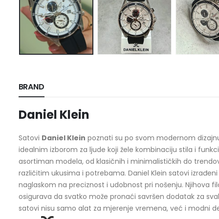
BRAND
Daniel Klein
Satovi
Daniel Klein
poznati su po svom modernom dizajnu i p
idealnim izborom za ljude koji žele kombinaciju stila i funkc
asortiman modela, od klasičnih i minimalističkih do trendovs
različitim ukusima i potrebama. Daniel Klein satovi izrađeni 
naglaskom na preciznost i udobnost pri nošenju. Njihova fil
osigurava da svatko može pronaći savršen dodatak za svaki 
satovi nisu samo alat za mjerenje vremena, već i modni deta