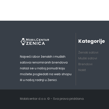
Kategorije
Ženski satovi
Najveći izbor ženskih i muških
Muški satovi
satova renomiranih brendova
Brendovi
nalazi se u našoj ponudi koju
Nakit
možete pogledati na web shopu
ili u našoj radnji u Zenici.
Mobilcentar d.o.o. © - Sva prava pridržana.