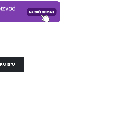
i
 KORPU