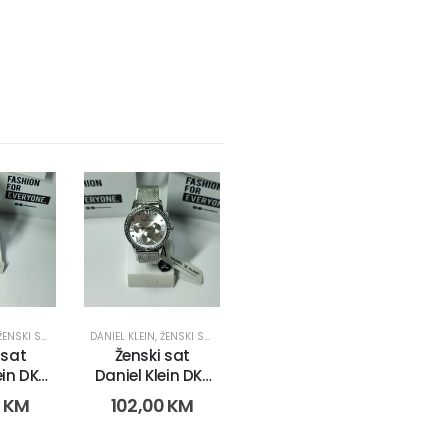
ŽENSKI SATOVI
DANIEL KLEIN
,
ŽENSKI SATOVI
 sat
Ženski sat
ein DK-
Daniel Klein DK-
475-2k)
102-2 (11475-3n)
0
KM
102,00
KM