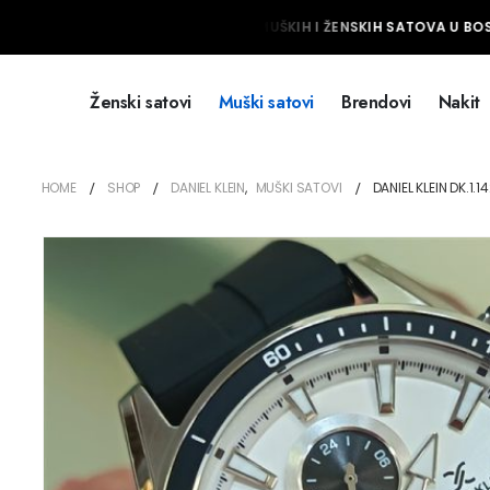
NAJVEĆI IZBOR MUŠKIH I ŽENSKIH SATOVA U BOSN
Ženski satovi
Muški satovi
Brendovi
Nakit
HOME
SHOP
DANIEL KLEIN
,
MUŠKI SATOVI
DANIEL KLEIN DK.1.1