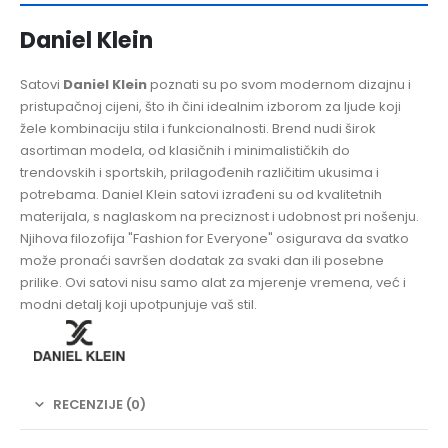
Daniel Klein
Satovi
Daniel Klein
poznati su po svom modernom dizajnu i
pristupačnoj cijeni, što ih čini idealnim izborom za ljude koji
žele kombinaciju stila i funkcionalnosti. Brend nudi širok
asortiman modela, od klasičnih i minimalističkih do
trendovskih i sportskih, prilagođenih različitim ukusima i
potrebama. Daniel Klein satovi izrađeni su od kvalitetnih
materijala, s naglaskom na preciznost i udobnost pri nošenju.
Njihova filozofija "Fashion for Everyone" osigurava da svatko
može pronaći savršen dodatak za svaki dan ili posebne
prilike. Ovi satovi nisu samo alat za mjerenje vremena, već i
modni detalj koji upotpunjuje vaš stil.
RECENZIJE (0)