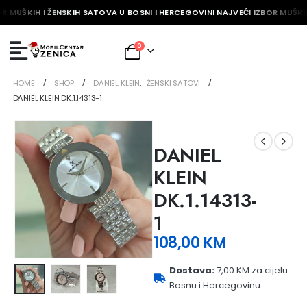
R MUŠKIH I ŽENSKIH SATOVA U BOSNI I HERCEGOVINI NAJVEĆI IZBOR MUŠKIH
0
HOME
SHOP
DANIEL KLEIN
,
ŽENSKI SATOVI
DANIEL KLEIN DK.1.14313-1
DANIEL
KLEIN
DK.1.14313-
1
108,00
KM
Dostava:
7,00 KM za cijelu
Bosnu i Hercegovinu