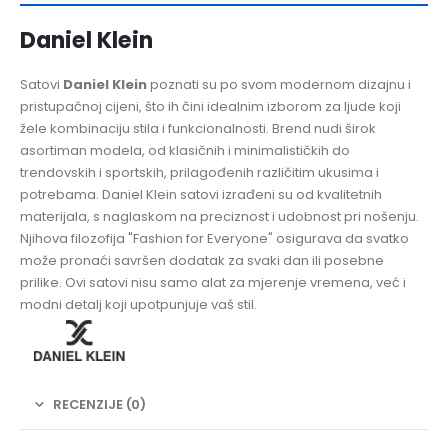
Daniel Klein
Satovi
Daniel Klein
poznati su po svom modernom dizajnu i
pristupačnoj cijeni, što ih čini idealnim izborom za ljude koji
žele kombinaciju stila i funkcionalnosti. Brend nudi širok
asortiman modela, od klasičnih i minimalističkih do
trendovskih i sportskih, prilagođenih različitim ukusima i
potrebama. Daniel Klein satovi izrađeni su od kvalitetnih
materijala, s naglaskom na preciznost i udobnost pri nošenju.
Njihova filozofija "Fashion for Everyone" osigurava da svatko
može pronaći savršen dodatak za svaki dan ili posebne
prilike. Ovi satovi nisu samo alat za mjerenje vremena, već i
modni detalj koji upotpunjuje vaš stil.
RECENZIJE (0)