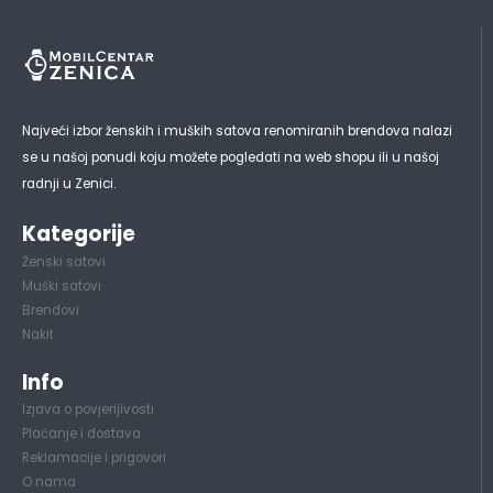
Najveći izbor ženskih i muških satova renomiranih brendova nalazi
se u našoj ponudi koju možete pogledati na web shopu ili u našoj
radnji u Zenici.
Kategorije
Ženski satovi
Muški satovi
Brendovi
Nakit
Info
Izjava o povjerljivosti
Plaćanje i dostava
Reklamacije i prigovori
O nama