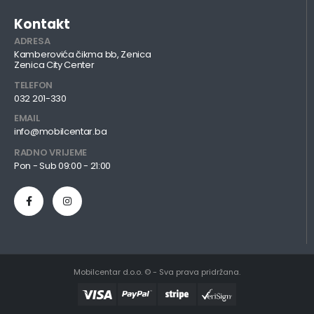
Kontakt
ADRESA
Kamberovića čikma bb, Zenica
Zenica City Center
TELEFON
032 201-330
EMAIL
info@mobilcentar.ba
RADNO VRIJEME
Pon - Sub 09:00 - 21:00
Mobilcentar d.o.o. © - Sva prava pridržana.