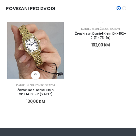
POVEZANI PROIZVODI
DANIEL KLEIN
,
ŽENSKI SATOVI
Ženski sat Daniel Klein DK-102-
2 (11475-1n)
102,00
KM
DANIEL KLEIN
,
ŽENSKI SATOVI
Ženski sat Daniel Klein
DK.1.14106-2 (24137)
130,00
KM