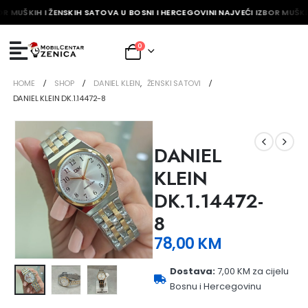
OR MUŠKIH I ŽENSKIH SATOVA U BOSNI I HERCEGOVINI NAJVEĆI IZBOR MUŠKIH
0
HOME
SHOP
DANIEL KLEIN
,
ŽENSKI SATOVI
DANIEL KLEIN DK.1.14472-8
DANIEL
KLEIN
DK.1.14472-
8
78,00
KM
Dostava:
7,00 KM za cijelu
Bosnu i Hercegovinu