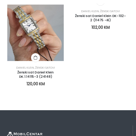
DANIEL KLEIN
,
ŽENSKI SATOVI
Ženski sat Daniel Klein DK-102-
2 (11475 -i6)
102,00
KM
DANIEL KLEIN
,
ŽENSKI SATOVI
Ženski sat Daniel Klein
DK.1.14115-3 (24148)
120,00
KM