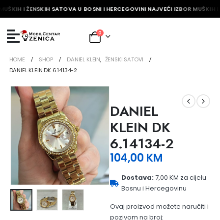
MUŠKIH I ŽENSKIH SATOVA U BOSNI I HERCEGOVINI NAJVEĆI IZBOR MUŠKIH I
0
HOME
SHOP
DANIEL KLEIN
,
ŽENSKI SATOVI
DANIEL KLEIN DK 6.14134-2
DANIEL
KLEIN DK
6.14134-2
104,00
KM
Dostava:
7,00 KM za cijelu
Bosnu i Hercegovinu
Ovaj proizvod možete naručiti i
pozivom na broj: