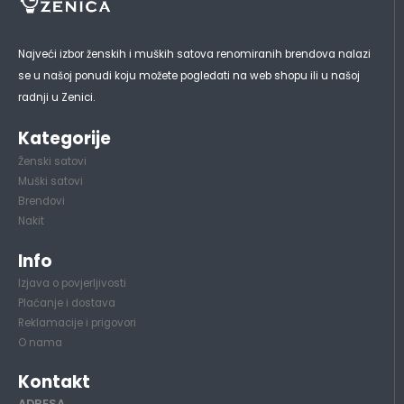
Najveći izbor ženskih i muških satova renomiranih brendova nalazi
se u našoj ponudi koju možete pogledati na web shopu ili u našoj
radnji u Zenici.
Kategorije
Ženski satovi
Muški satovi
Brendovi
Nakit
Info
Izjava o povjerljivosti
Plaćanje i dostava
Reklamacije i prigovori
O nama
Kontakt
ADRESA