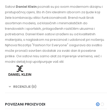
Satovi
Daniel Klein
poznati su po svom modernom dizajnu i
pristupačnoj cijeni, što ih čini idealnim izborom za ljude koji
žele kombinaciju stila i funkcionalnosti. Brend nudi širok
asortiman modela, od klasičnih i minimalističkih do
trendovskih i sportskih, prilagođenih različitim ukusima i
potrebama. Daniel Klein satovi izrađeni su od kvalitetnih
materijala, s naglaskom na preciznost i udobnost pri nošenju.
Njihova filozofija "Fashion for Everyone" osigurava da svatko
može pronaći savršen dodatak za svaki dan ili posebne
prilike. Ovi satovi nisu samo alat za mjerenje vremena, već i
modni detalj koji upotpunjuje vaš stil.
RECENZIJE (0)
POVEZANI PROIZVODI