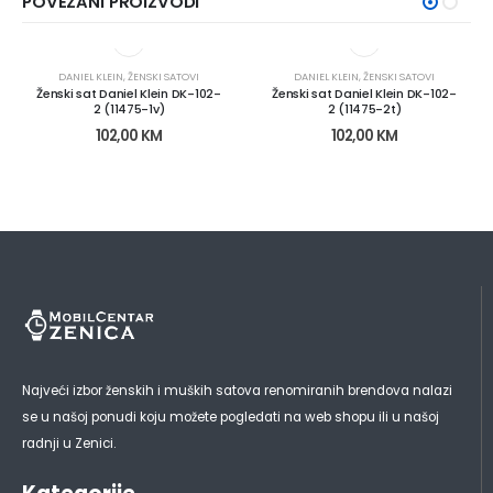
POVEZANI PROIZVODI
DANIEL KLEIN
,
ŽENSKI SATOVI
DANIEL KLEIN
,
ŽENSKI SATOVI
Ženski sat Daniel Klein DK-102-
Ženski sat Daniel Klein DK-102-
2 (11475-1v)
2 (11475-2t)
102,00
KM
102,00
KM
Najveći izbor ženskih i muških satova renomiranih brendova nalazi
se u našoj ponudi koju možete pogledati na web shopu ili u našoj
radnji u Zenici.