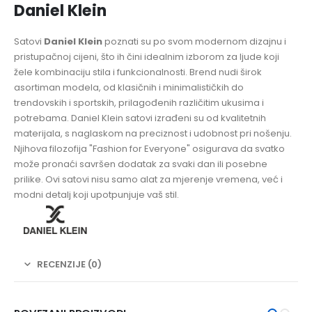
Daniel Klein
Satovi
Daniel Klein
poznati su po svom modernom dizajnu i
pristupačnoj cijeni, što ih čini idealnim izborom za ljude koji
žele kombinaciju stila i funkcionalnosti. Brend nudi širok
asortiman modela, od klasičnih i minimalističkih do
trendovskih i sportskih, prilagođenih različitim ukusima i
potrebama. Daniel Klein satovi izrađeni su od kvalitetnih
materijala, s naglaskom na preciznost i udobnost pri nošenju.
Njihova filozofija "Fashion for Everyone" osigurava da svatko
može pronaći savršen dodatak za svaki dan ili posebne
prilike. Ovi satovi nisu samo alat za mjerenje vremena, već i
modni detalj koji upotpunjuje vaš stil.
RECENZIJE (0)