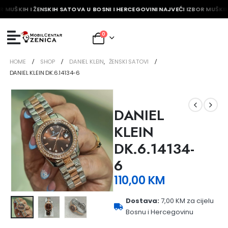
R MUŠKIH I ŽENSKIH SATOVA U BOSNI I HERCEGOVINI NAJVEĆI IZBOR MUŠKIH
0
HOME
SHOP
DANIEL KLEIN
,
ŽENSKI SATOVI
DANIEL KLEIN DK.6.14134-6
DANIEL
KLEIN
DK.6.14134-
6
110,00
KM
Dostava:
7,00 KM za cijelu
Bosnu i Hercegovinu