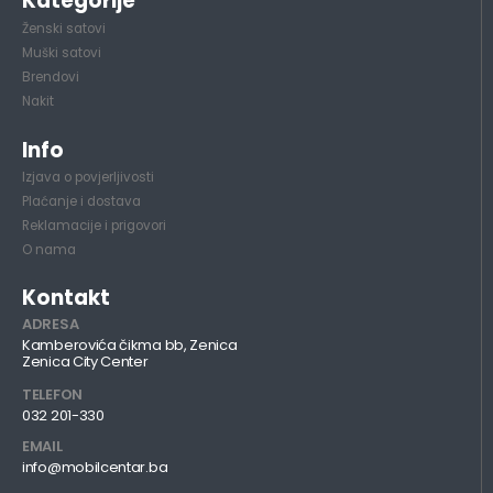
Kategorije
Ženski satovi
Muški satovi
Brendovi
Nakit
Info
Izjava o povjerljivosti
Plaćanje i dostava
Reklamacije i prigovori
O nama
Kontakt
ADRESA
Kamberovića čikma bb, Zenica
Zenica City Center
TELEFON
032 201-330
EMAIL
info@mobilcentar.ba