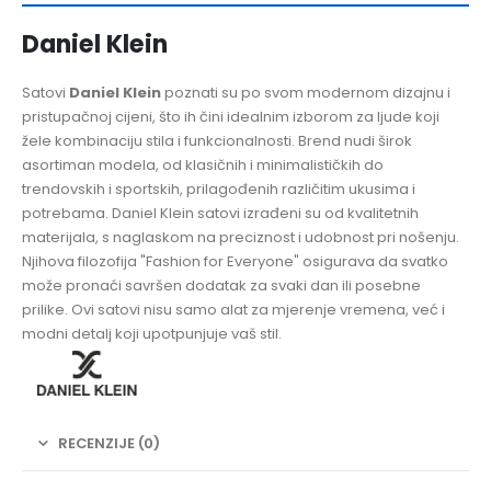
Daniel Klein
Satovi
Daniel Klein
poznati su po svom modernom dizajnu i
pristupačnoj cijeni, što ih čini idealnim izborom za ljude koji
žele kombinaciju stila i funkcionalnosti. Brend nudi širok
asortiman modela, od klasičnih i minimalističkih do
trendovskih i sportskih, prilagođenih različitim ukusima i
potrebama. Daniel Klein satovi izrađeni su od kvalitetnih
materijala, s naglaskom na preciznost i udobnost pri nošenju.
Njihova filozofija "Fashion for Everyone" osigurava da svatko
može pronaći savršen dodatak za svaki dan ili posebne
prilike. Ovi satovi nisu samo alat za mjerenje vremena, već i
modni detalj koji upotpunjuje vaš stil.
RECENZIJE (0)