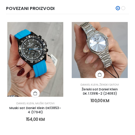
POVEZANI PROIZVODI
DANIEL KLEIN
,
ŽENSKI SATOVI
Ženski sat Daniel Klein
DK.1.13916-2 (24083)
100,00
KM
DANIEL KLEIN
,
MUŠKI SATOVI
Muski sat Daniel Klein DK13853-
4 (17941)
154,00
KM