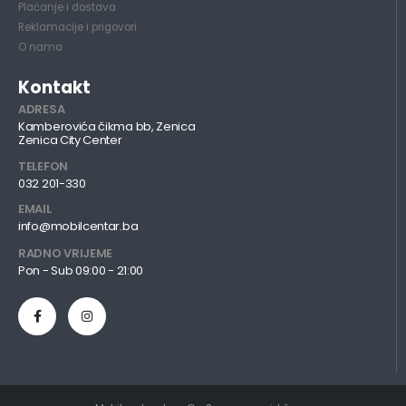
Plaćanje i dostava
Reklamacije i prigovori
O nama
Kontakt
ADRESA
Kamberovića čikma bb, Zenica
Zenica City Center
TELEFON
032 201-330
EMAIL
info@mobilcentar.ba
RADNO VRIJEME
Pon - Sub 09:00 - 21:00