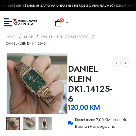
BOR MUŠKIH I ŽENSKIH SATOVA U BOSNI I HERCEGOVINI NAJVEĆI IZBOR MUŠK
0
HOME
SHOP
DANIEL KLEIN
,
ŽENSKI SATOVI
DANIEL KLEIN DK1.14125-6
DANIEL
KLEIN
DK1.14125-
6
120,00
KM
Dostava:
7,00 KM za cijelu
Bosnu i Hercegovinu