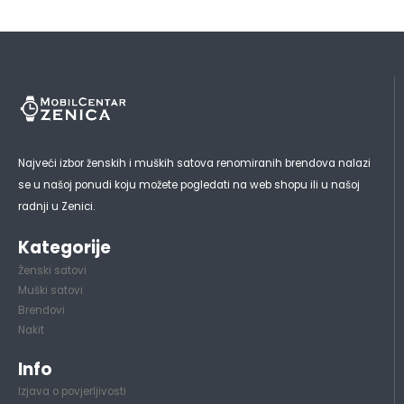
Najveći izbor ženskih i muških satova renomiranih brendova nalazi
se u našoj ponudi koju možete pogledati na web shopu ili u našoj
radnji u Zenici.
Kategorije
Ženski satovi
Muški satovi
Brendovi
Nakit
Info
Izjava o povjerljivosti