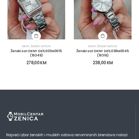
DKNY
,
ŽENSKI SATOVI
DKNY
,
ŽENSKI SATOVI
Ženski sat DKNY DK1L003M0015
Ženski sat DKNY DK1L038M0045
(19349)
(19316)
278,00
KM
238,00
KM
Najveći izbor ženskih i muških satova renomiranih brendova nalazi