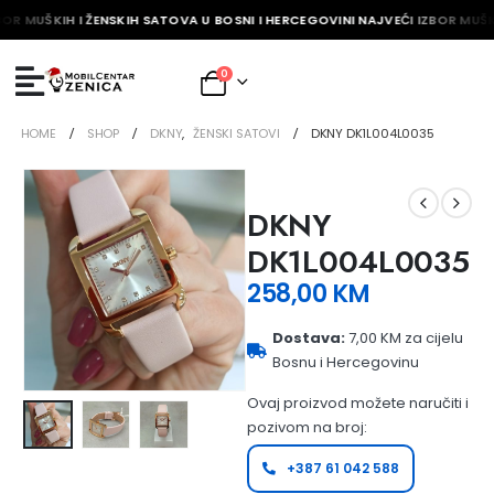
BOR MUŠKIH I ŽENSKIH SATOVA U BOSNI I HERCEGOVINI NAJVEĆI IZBOR MUŠK
0
HOME
SHOP
DKNY
,
ŽENSKI SATOVI
DKNY DK1L004L0035
DKNY
DK1L004L0035
258,00
KM
Dostava:
7,00 KM za cijelu
Bosnu i Hercegovinu
Ovaj proizvod možete naručiti i
pozivom na broj:
+387 61 042 588