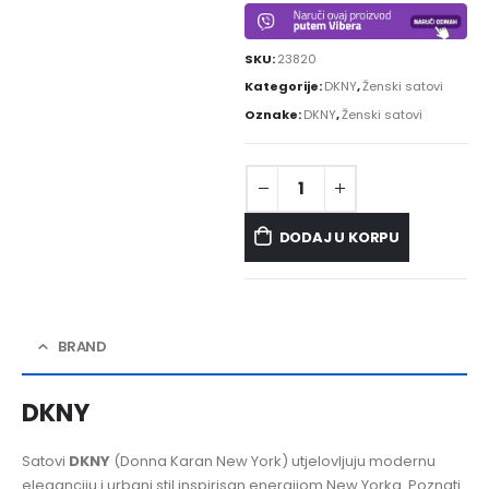
SKU:
23820
Kategorije:
DKNY
,
Ženski satovi
Oznake:
DKNY
,
Ženski satovi
DODAJ U KORPU
BRAND
DKNY
Satovi
DKNY
(Donna Karan New York) utjelovljuju modernu
eleganciju i urbani stil inspirisan energijom New Yorka. Poznati