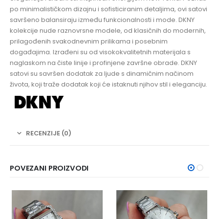
po minimalističkom dizajnu i sofisticiranim detaljima, ovi satovi
savršeno balansiraju između funkcionalnosti i mode. DKNY
kolekcije nude raznovrsne modele, od klasičnih do modernih,
prilagođenih svakodnevnim prilikama i posebnim
događajima. Izrađeni su od visokokvalitetnih materijala s
naglaskom na čiste linije i profinjene završne obrade. DKNY
satovi su savršen dodatak za ljude s dinamičnim načinom
života, koji traže dodatak koji će istaknuti njihov stil i eleganciju.
RECENZIJE (0)
POVEZANI PROIZVODI