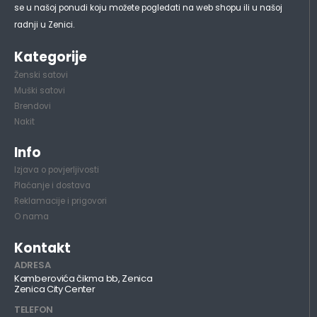
se u našoj ponudi koju možete pogledati na web shopu ili u našoj
radnji u Zenici.
Kategorije
Ženski satovi
Muški satovi
Brendovi
Nakit
Info
Izjava o povjerljivosti
Plaćanje i dostava
Reklamacije i prigovori
O nama
Kontakt
ADRESA
Kamberovića čikma bb, Zenica
Zenica City Center
TELEFON