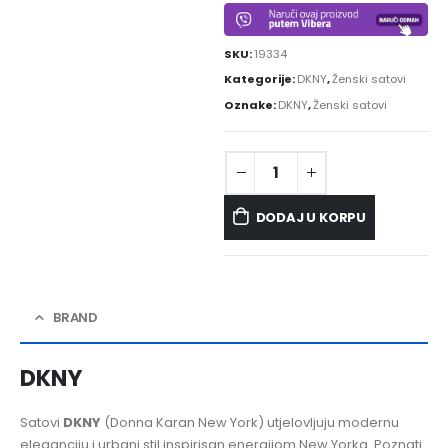
SKU:
19334
Kategorije:
DKNY
,
Ženski satovi
Oznake:
DKNY
,
Ženski satovi
DODAJ U KORPU
BRAND
DKNY
Satovi
DKNY
(Donna Karan New York) utjelovljuju modernu
eleganciju i urbani stil inspirisan energijom New Yorka. Poznati