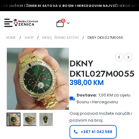
ZBOR MUŠKIH I ŽENSKIH SATOVA U BOSNI I HERCEGOVINI NAJVEĆI IZBOR MUŠ
0
HOME
SHOP
DKNY
,
ŽENSKI SATOVI
DKNY DK1L027M0055
DKNY
DK1L027M0055
398,00
KM
Dostava:
7,00 KM za cijelu
Bosnu i Hercegovinu
Ovaj proizvod možete naručiti i
pozivom na broj:
+387 61 042 588