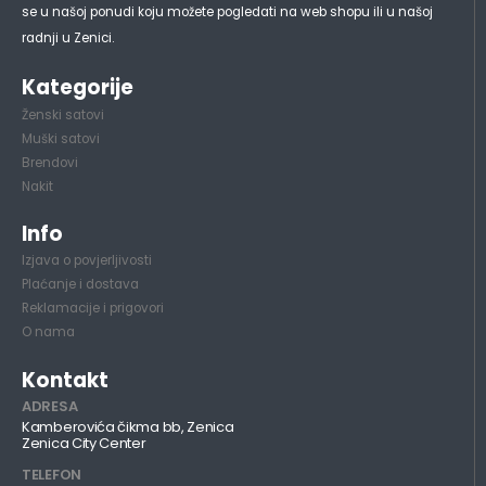
se u našoj ponudi koju možete pogledati na web shopu ili u našoj
radnji u Zenici.
Kategorije
Ženski satovi
Muški satovi
Brendovi
Nakit
Info
Izjava o povjerljivosti
Plaćanje i dostava
Reklamacije i prigovori
O nama
Kontakt
ADRESA
Kamberovića čikma bb, Zenica
Zenica City Center
TELEFON