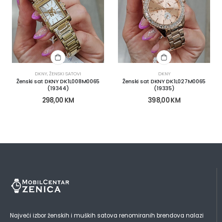
DKNY
,
ŽENSKI SATOVI
DKNY
Ženski sat DKNY DK1L008M0065
Ženski sat DKNY DK1L027M0065
(19344)
(19335)
298,00
KM
398,00
KM
Najveći izbor ženskih i muških satova renomiranih brendova nalazi