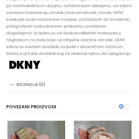
po minimalističkom dizajnu i sofisticiranim detaljima, ovi satovi
savršeno balansiraju između funkcionalnosti i mode. DKNY
kolekcije nude raznovrsne modele, od klasičnih do modernih,
prilagođenih svakodnevnim prilikama i posebnim
događajima. Izrađeni su od visokokvalitetnih materijala s
naglaskom na čiste linije i profinjene završne obrade. DKNY
satovi su savršen dodatak za ljude s dinamičnim načinom
života, koji traže dodatak koji će istaknuti njihov stil i eleganciju.
RECENZIJE (0)
POVEZANI PROIZVODI