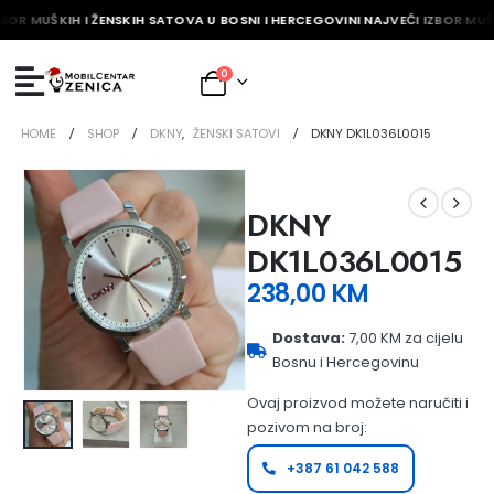
BOR MUŠKIH I ŽENSKIH SATOVA U BOSNI I HERCEGOVINI NAJVEĆI IZBOR MUŠK
0
HOME
SHOP
DKNY
,
ŽENSKI SATOVI
DKNY DK1L036L0015
DKNY
DK1L036L0015
238,00
KM
Dostava:
7,00 KM za cijelu
Bosnu i Hercegovinu
Ovaj proizvod možete naručiti i
pozivom na broj:
+387 61 042 588