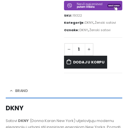
SKU:
19322
Kategorije:
DKNY
,
Ženski satovi
Oznake:
DKNY
,
Ženski satovi
DODAJ U KORPU
BRAND
DKNY
Satovi
DKNY
(Donna Karan New York) utjelovljuju modernu
eleganciju i urbani stil inspirisan energijom New Yorka. Poznati