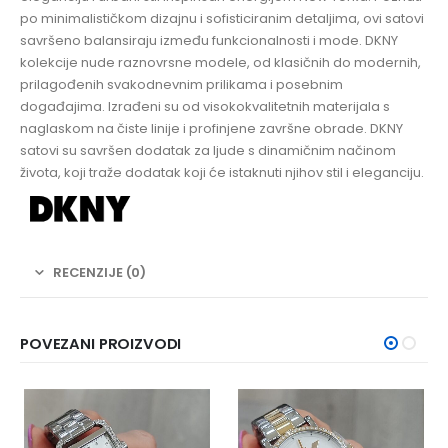
po minimalističkom dizajnu i sofisticiranim detaljima, ovi satovi
savršeno balansiraju između funkcionalnosti i mode. DKNY
kolekcije nude raznovrsne modele, od klasičnih do modernih,
prilagođenih svakodnevnim prilikama i posebnim
događajima. Izrađeni su od visokokvalitetnih materijala s
naglaskom na čiste linije i profinjene završne obrade. DKNY
satovi su savršen dodatak za ljude s dinamičnim načinom
života, koji traže dodatak koji će istaknuti njihov stil i eleganciju.
RECENZIJE (0)
POVEZANI PROIZVODI