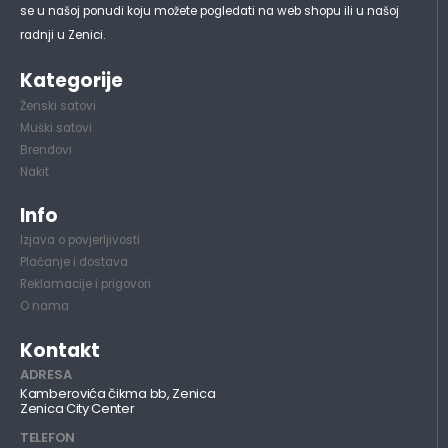
se u našoj ponudi koju možete pogledati na web shopu ili u našoj
radnji u Zenici.
Kategorije
Ženski satovi
Muški satovi
Brendovi
Nakit
Info
Izjava o povjerljivosti
Plaćanje i dostava
Reklamacije i prigovori
O nama
Kontakt
ADRESA
Kamberovića čikma bb, Zenica
Zenica City Center
TELEFON