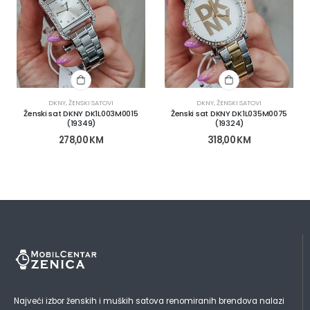
DKNY
,
ŽENSKI SATOVI
DKNY
,
ŽENSKI SATOVI
Ženski sat DKNY DK1L003M0015
Ženski sat DKNY DK1L035M0075
(19349)
(19324)
278,00
KM
318,00
KM
Najveći izbor ženskih i muških satova renomiranih brendova nalazi