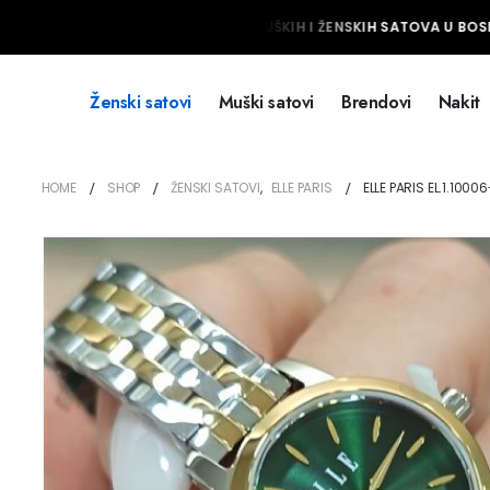
NAJVEĆI IZBOR MUŠKIH I ŽENSKIH SATOVA U BOSNI
Ženski satovi
Muški satovi
Brendovi
Nakit
HOME
SHOP
ŽENSKI SATOVI
,
ELLE PARIS
ELLE PARIS EL.1.1000