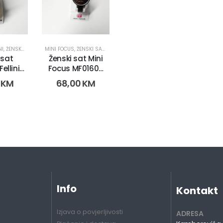
NI
,
ŽENSKI SATOVI
MINI FOCUS
,
ŽENSKI SATOVI
 sat
Ženski sat Mini
ellini
Focus MF0160L.
2 (3012)
(1177-1)
0
KM
68,00
KM
Info
Kontakt
Izjava o povjerljivosti
ADRESA