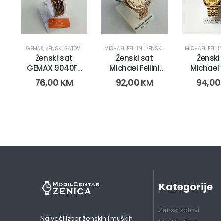
GEMAX
,
ŽENSKI SATOVI
MICHAEL FELLINI
,
ŽENSKI SATOVI
MICHAEL FELLI
Ženski sat
Ženski sat
Ženski
GEMAX 9040F-
Michael Fellini
Michael F
CR-DB ( 2267)
2199 (2847)
222
76,00
KM
92,00
KM
94,0
Kategorije
Ženski satovi
Najveći izbor ženskih i muških