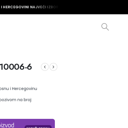
I HERCEGOVINI NAJVEĆI IZBOR MUŠKIH I ŽENSKIH SATOVA U BOSNI I 
.10006-6
Bosnu i Hercegovinu
 pozivom na broj: