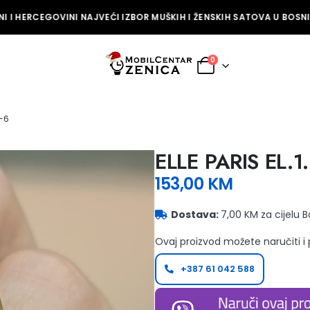
 I HERCEGOVINI NAJVEĆI IZBOR MUŠKIH I ŽENSKIH SATOVA U BOSNI 
0
6-6
ELLE PARIS EL.1
153,00
KM
Dostava:
7,00 KM za cijelu 
Ovaj proizvod možete naručiti i
+387 61 042 588