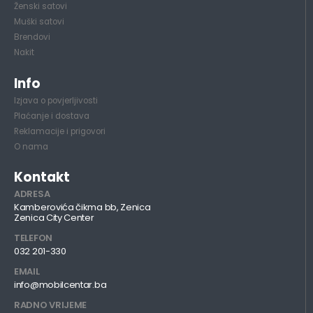
Ženski satovi
Muški satovi
Brendovi
Nakit
Info
Izjava o povjerljivosti
Plaćanje i dostava
Reklamacije i prigovori
O nama
Kontakt
ADRESA
Kamberovića čikma bb, Zenica
Zenica City Center
TELEFON
032 201-330
EMAIL
info@mobilcentar.ba
RADNO VRIJEME