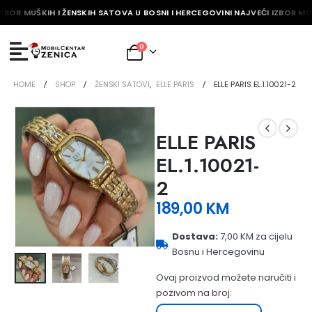
ZBOR MUŠKIH I ŽENSKIH SATOVA U BOSNI I HERCEGOVINI NAJVEĆI IZBOR MUŠ
0
HOME
SHOP
ŽENSKI SATOVI
,
ELLE PARIS
ELLE PARIS EL.1.10021-2
ELLE PARIS
EL.1.10021-
2
189,00
KM
Dostava:
7,00 KM za cijelu
Bosnu i Hercegovinu
Ovaj proizvod možete naručiti i
pozivom na broj: