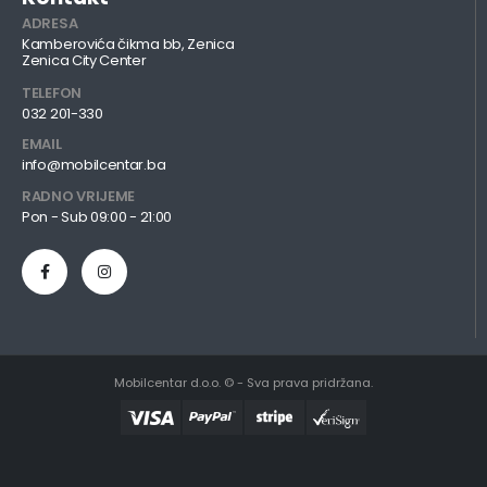
ADRESA
Kamberovića čikma bb, Zenica
Zenica City Center
TELEFON
032 201-330
EMAIL
info@mobilcentar.ba
RADNO VRIJEME
Pon - Sub 09:00 - 21:00
Mobilcentar d.o.o. © - Sva prava pridržana.