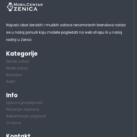
Najveći izbor ženskih i muških satova renomiranih brendova nalazi
se u našoj ponudi koju možete pogledati na web shopu ili u našoj
radnji u Zenici.
Kategorije
Ženski satovi
Muški satovi
Brendovi
Nakit
Info
Izjava o povjerljivosti
Plaćanje i dostava
Reklamacije i prigovori
O nama
Kontakt