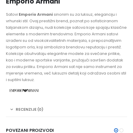
Emporio Armani
Satovi
Emporio Armani
sinonim su za luksuz, eleganciju i
vrhunski stil. Ovaj prestižni brend, poznat po sofisticiranom
talijanskom dizajnu, nudi kolekcije satova koje spajaju klasične
elemente s modernim trendovima. Emporio Armani satovi
izrađeni su od visokokvalitetnih materijala, s prepoznatljivim
logotipom orla, koji simbolizira brendovu reputaciju i prestiž.
Kolekcije obuhvataju elegantne modele za svečane prilike,
kao i moderne sportske varijante, pružajući savršen dodatak
za svaku priliku. Emporio Armani sat nije samo instrument za
mjerenje vremena, već luksuzni detalj koji odražava osobni stil
i suptilni luksuz.
RECENZIJE (0)
POVEZANI PROIZVODI