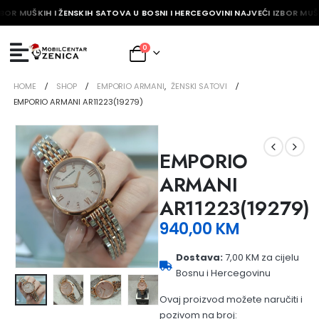
BOR MUŠKIH I ŽENSKIH SATOVA U BOSNI I HERCEGOVINI NAJVEĆI IZBOR MUŠK
0
HOME
SHOP
EMPORIO ARMANI
,
ŽENSKI SATOVI
EMPORIO ARMANI AR11223(19279)
EMPORIO
ARMANI
AR11223(19279)
940,00
KM
Dostava:
7,00 KM za cijelu
Bosnu i Hercegovinu
Ovaj proizvod možete naručiti i
pozivom na broj: