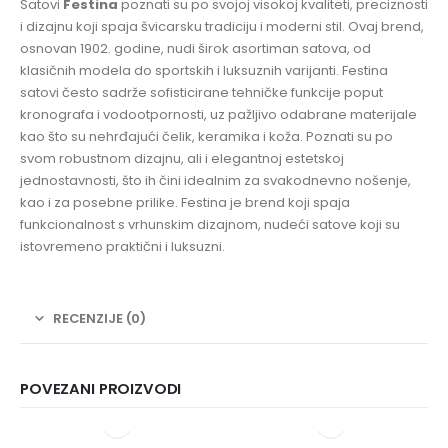
Satovi
Festina
poznati su po svojoj visokoj kvaliteti, preciznosti
i dizajnu koji spaja švicarsku tradiciju i moderni stil. Ovaj brend,
osnovan 1902. godine, nudi širok asortiman satova, od
klasičnih modela do sportskih i luksuznih varijanti. Festina
satovi često sadrže sofisticirane tehničke funkcije poput
kronografa i vodootpornosti, uz pažljivo odabrane materijale
kao što su nehrđajući čelik, keramika i koža. Poznati su po
svom robustnom dizajnu, ali i elegantnoj estetskoj
jednostavnosti, što ih čini idealnim za svakodnevno nošenje,
kao i za posebne prilike. Festina je brend koji spaja
funkcionalnost s vrhunskim dizajnom, nudeći satove koji su
istovremeno praktični i luksuzni.
RECENZIJE (0)
POVEZANI PROIZVODI