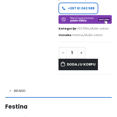
+387 61 042 588
Kategorije:
FESTINA
,
Muški satovi
Oznake:
festina
,
Muški satovi
DODAJ U KORPU
BRAND
Festina