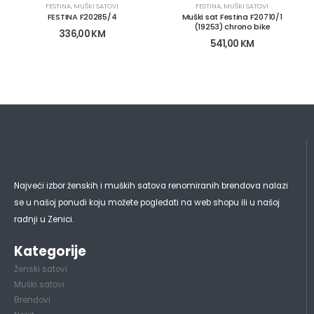
FESTINA
,
MUŠKI SATOVI
FESTINA
,
MUŠKI SATOVI
FESTINA F20285/4
Muški sat Festina F20710/1
(19253) chrono bike
336,00
KM
541,00
KM
Najveći izbor ženskih i muških satova renomiranih brendova nalazi
se u našoj ponudi koju možete pogledati na web shopu ili u našoj
radnji u Zenici.
Kategorije
Ženski satovi
Muški satovi
Brendovi