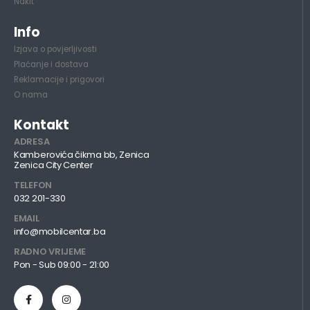
Nakit
Info
Izjava o povjerljivosti
Plaćanje i dostava
Reklamacije i prigovori
O nama
Kontakt
ADRESA
Kamberovića čikma bb, Zenica
Zenica City Center
TELEFON
032 201-330
EMAIL
info@mobilcentar.ba
RADNO VRIJEME
Pon - Sub 09:00 - 21:00