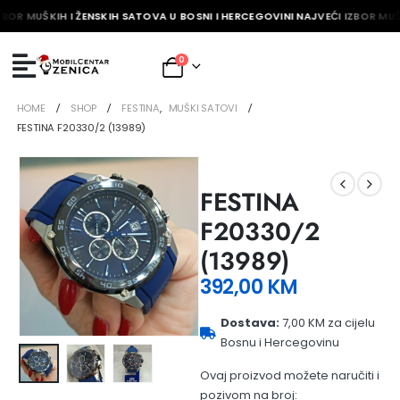
ZBOR MUŠKIH I ŽENSKIH SATOVA U BOSNI I HERCEGOVINI NAJVEĆI IZBOR MUŠ
0
HOME
SHOP
FESTINA
,
MUŠKI SATOVI
FESTINA F20330/2 (13989)
FESTINA
F20330/2
(13989)
392,00
KM
Dostava:
7,00 KM za cijelu
Bosnu i Hercegovinu
Ovaj proizvod možete naručiti i
pozivom na broj: