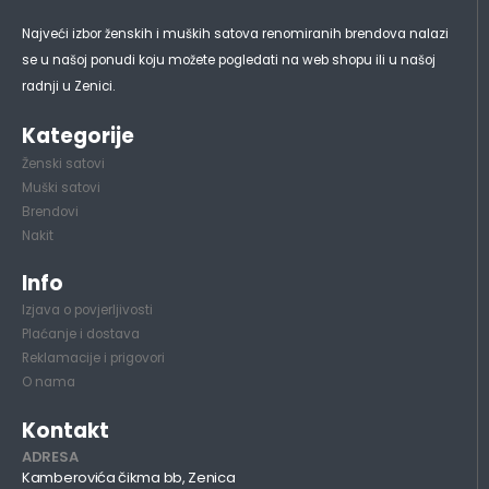
Najveći izbor ženskih i muških satova renomiranih brendova nalazi
se u našoj ponudi koju možete pogledati na web shopu ili u našoj
radnji u Zenici.
Kategorije
Ženski satovi
Muški satovi
Brendovi
Nakit
Info
Izjava o povjerljivosti
Plaćanje i dostava
Reklamacije i prigovori
O nama
Kontakt
ADRESA
Kamberovića čikma bb, Zenica