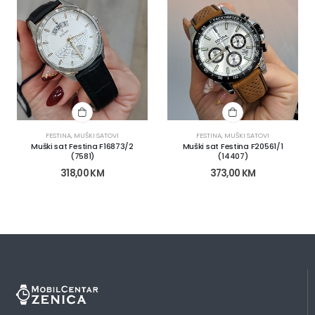
FESTINA
,
MUŠKI SATOVI
FESTINA
,
MUŠKI SATOVI
Muški sat Festina F16873/2
Muški sat Festina F20561/1
(7581)
(14407)
318,00
KM
373,00
KM