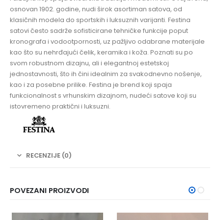
osnovan 1902. godine, nudi širok asortiman satova, od
klasičnih modela do sportskih i luksuznih varijanti. Festina
satovi često sadrže sofisticirane tehničke funkcije poput
kronografa i vodootpornosti, uz pažljivo odabrane materijale
kao što su nehrđajući čelik, keramika i koža. Poznati su po
svom robustnom dizajnu, ali i elegantnoj estetskoj
jednostavnosti, što ih čini idealnim za svakodnevno nošenje,
kao i za posebne prilike. Festina je brend koji spaja
funkcionalnost s vrhunskim dizajnom, nudeći satove koji su
istovremeno praktični i luksuzni.
RECENZIJE (0)
POVEZANI PROIZVODI