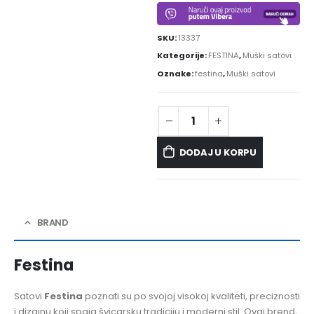
SKU:
13337
Kategorije:
FESTINA
,
Muški satovi
Oznake:
festina
,
Muški satovi
DODAJ U KORPU
BRAND
Festina
Satovi
Festina
poznati su po svojoj visokoj kvaliteti, preciznosti
i dizajnu koji spaja švicarsku tradiciju i moderni stil. Ovaj brend,