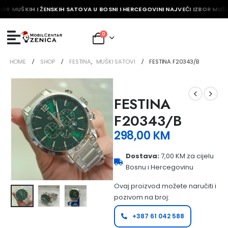
BOR MUŠKIH I ŽENSKIH SATOVA U BOSNI I HERCEGOVINI NAJVEĆI IZBOR MUŠK
0
HOME
SHOP
FESTINA
,
MUŠKI SATOVI
FESTINA F20343/B
FESTINA
F20343/B
298,00
KM
Dostava:
7,00 KM za cijelu
Bosnu i Hercegovinu
Ovaj proizvod možete naručiti i
pozivom na broj:
+387 61 042 588