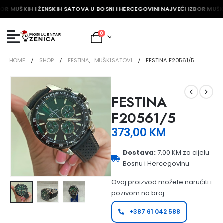
OR MUŠKIH I ŽENSKIH SATOVA U BOSNI I HERCEGOVINI NAJVEĆI IZBOR MUŠKI
0
HOME
SHOP
FESTINA
,
MUŠKI SATOVI
FESTINA F20561/5
FESTINA
F20561/5
373,00
KM
Dostava:
7,00 KM za cijelu
Bosnu i Hercegovinu
Ovaj proizvod možete naručiti i
pozivom na broj:
+387 61 042 588