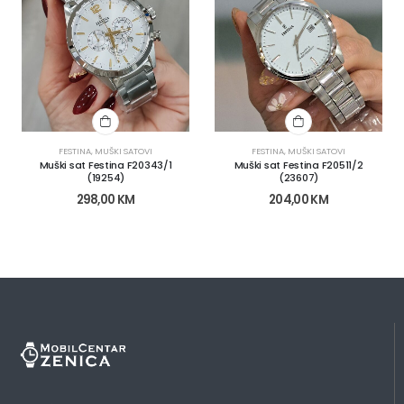
FESTINA
,
MUŠKI SATOVI
FESTINA
,
MUŠKI SATOVI
Muški sat Festina F20343/1
Muški sat Festina F20511/2
(19254)
(23607)
298,00
KM
204,00
KM