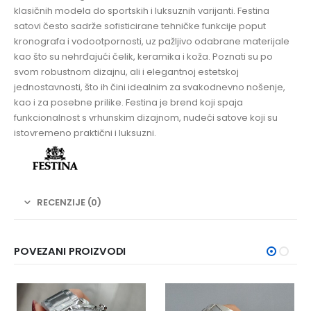
klasičnih modela do sportskih i luksuznih varijanti. Festina
satovi često sadrže sofisticirane tehničke funkcije poput
kronografa i vodootpornosti, uz pažljivo odabrane materijale
kao što su nehrđajući čelik, keramika i koža. Poznati su po
svom robustnom dizajnu, ali i elegantnoj estetskoj
jednostavnosti, što ih čini idealnim za svakodnevno nošenje,
kao i za posebne prilike. Festina je brend koji spaja
funkcionalnost s vrhunskim dizajnom, nudeći satove koji su
istovremeno praktični i luksuzni.
RECENZIJE (0)
POVEZANI PROIZVODI