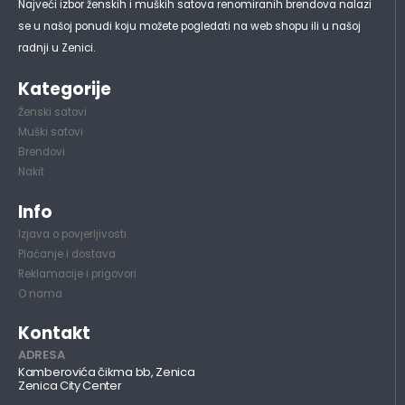
Najveći izbor ženskih i muških satova renomiranih brendova nalazi
se u našoj ponudi koju možete pogledati na web shopu ili u našoj
radnji u Zenici.
Kategorije
Ženski satovi
Muški satovi
Brendovi
Nakit
Info
Izjava o povjerljivosti
Plaćanje i dostava
Reklamacije i prigovori
O nama
Kontakt
ADRESA
Kamberovića čikma bb, Zenica
Zenica City Center