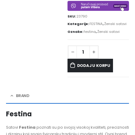
SKU:
23790
Kategorije:
FESTINA
,
Ženski satovi
Oznake:
festina
,
Ženski satovi
DODAJ U KORPU
BRAND
Festina
Satovi
Festina
poznati su po svojoj visokoj kvaliteti, preciznosti
i dizajnu koji spaja švicarsku tradiciju i moderni stil. Ovaj brend,