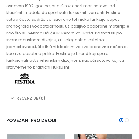
osnovan 1902. godine, nudi širok asortiman satova, od
klasičnih modela do sportskih i luksuznih varijanti. Festina
satovi često sadrže sofisticirane tehničke funkcije poput
kronografa i vodootpornosti, uz pažljivo odabrane materijale
kao što su nehrđajući čelik, keramika i koža. Poznati su po
svom robustnom dizajnu, ali i elegantnoj estetskoj
jednostavnosti, što ih čini idealnim za svakodnevno nošenje,
kao i za posebne prilike. Festina je brend koji spaja
funkcionalnost s vrhunskim dizajnom, nudeći satove koji su
istovremeno praktični i luksuzni.
RECENZIJE (0)
POVEZANI PROIZVODI