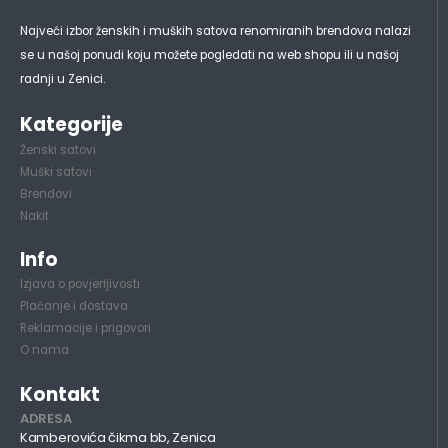
Najveći izbor ženskih i muških satova renomiranih brendova nalazi
se u našoj ponudi koju možete pogledati na web shopu ili u našoj
radnji u Zenici.
Kategorije
Ženski satovi
Muški satovi
Brendovi
Nakit
Info
Izjava o povjerljivosti
Plaćanje i dostava
Reklamacije i prigovori
O nama
Kontakt
ADRESA
Kamberovića čikma bb, Zenica