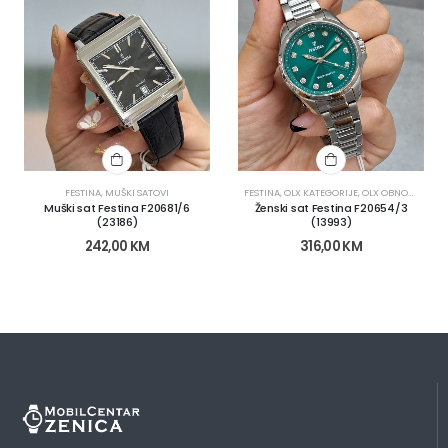
FESTINA
,
MUŠKI SATOVI
FESTINA
,
OLX KATEGORIJE
,
OLX OBNOVA
,
SATO
Muški sat Festina F20681/6
Ženski sat Festina F20654/3
(23186)
(13993)
242,00
KM
316,00
KM