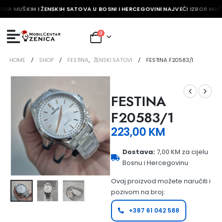
BOR MUŠKIH I ŽENSKIH SATOVA U BOSNI I HERCEGOVINI NAJVEĆI IZBOR MUŠK
0
HOME
SHOP
FESTINA
,
ŽENSKI SATOVI
FESTINA F20583/1
FESTINA
F20583/1
223,00
KM
Dostava:
7,00 KM za cijelu
Bosnu i Hercegovinu
Ovaj proizvod možete naručiti i
pozivom na broj:
+387 61 042 588