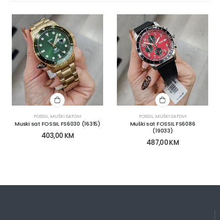
FOSSIL
,
MUŠKI SATOVI
FOSSIL
,
MUŠKI SATOVI
Muski sat FOSSIL FS6030 (16315)
Muški sat FOSSIL FS6086
(19033)
403,00
KM
487,00
KM