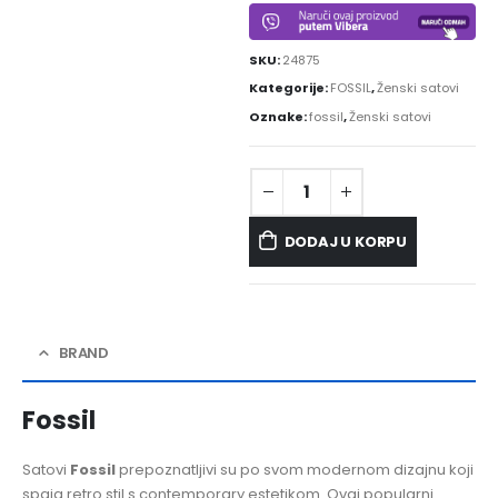
SKU:
24875
Kategorije:
FOSSIL
,
Ženski satovi
Oznake:
fossil
,
Ženski satovi
DODAJ U KORPU
BRAND
Fossil
Satovi
Fossil
prepoznatljivi su po svom modernom dizajnu koji
spaja retro stil s contemporary estetikom. Ovaj popularni