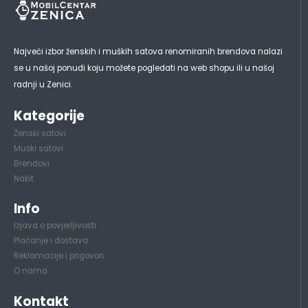
Najveći izbor ženskih i muških satova renomiranih brendova nalazi
se u našoj ponudi koju možete pogledati na web shopu ili u našoj
radnji u Zenici.
Kategorije
Ženski satovi
Muški satovi
Brendovi
Nakit
Info
Izjava o povjerljivosti
Plaćanje i dostava
Reklamacije i prigovori
O nama
Kontakt