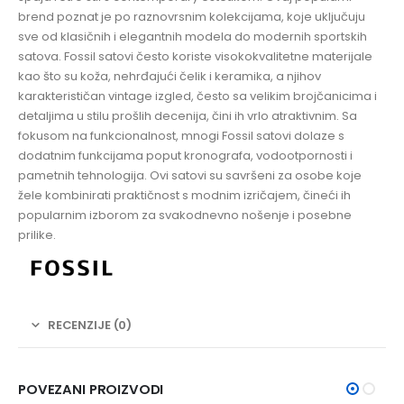
brend poznat je po raznovrsnim kolekcijama, koje uključuju
sve od klasičnih i elegantnih modela do modernih sportskih
satova. Fossil satovi često koriste visokokvalitetne materijale
kao što su koža, nehrđajući čelik i keramika, a njihov
karakterističan vintage izgled, često sa velikim brojčanicima i
detaljima u stilu prošlih decenija, čini ih vrlo atraktivnim. Sa
fokusom na funkcionalnost, mnogi Fossil satovi dolaze s
dodatnim funkcijama poput kronografa, vodootpornosti i
pametnih tehnologija. Ovi satovi su savršeni za osobe koje
žele kombinirati praktičnost s modnim izričajem, čineći ih
popularnim izborom za svakodnevno nošenje i posebne
prilike.
RECENZIJE (0)
POVEZANI PROIZVODI