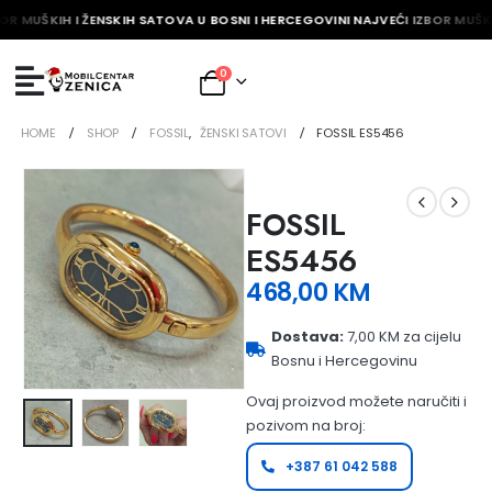
OR MUŠKIH I ŽENSKIH SATOVA U BOSNI I HERCEGOVINI NAJVEĆI IZBOR MUŠKI
0
HOME
SHOP
FOSSIL
,
ŽENSKI SATOVI
FOSSIL ES5456
FOSSIL
ES5456
468,00
KM
Dostava:
7,00 KM za cijelu
Bosnu i Hercegovinu
Ovaj proizvod možete naručiti i
pozivom na broj:
+387 61 042 588