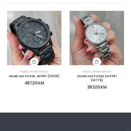
FOSSIL
,
MUŠKI SATOVI
FOSSIL
,
ŽENSKI SATOVI
Muski sat FOSSIL JR1401 (13029)
Zenski sat FOSSIL ES4341
(14776)
487,00
KM
383,00
KM