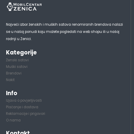
Najveći izbor ženskih i muških satova renomiranih brendova nalazi
se u našoj ponudi koju možete pogledati na web shopu ili u našoj
radnji u Zenici.
Kategorije
Ženski satovi
Muški satovi
Brendovi
Nakit
Info
Izjava o povjerljivosti
Plaćanje i dostava
Reklamacije i prigovori
O nama
Kontakt