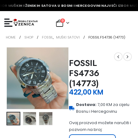
BOR MUŠKIH I ŽENSKIH SATOVA U BOSNI I HERCEGOVINI NAJVEĆI IZBOR MUŠK
0
HOME
SHOP
FOSSIL
,
MUŠKI SATOVI
FOSSIL FS4736 (14773)
FOSSIL
FS4736
(14773)
422,00
KM
Dostava:
7,00 KM za cijelu
Bosnu i Hercegovinu
Ovaj proizvod možete naručiti i
pozivom na broj: