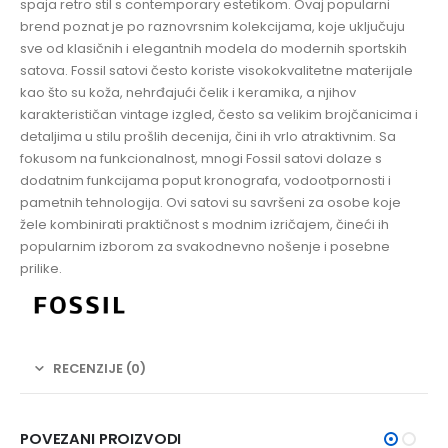
spaja retro stil s contemporary estetikom. Ovaj popularni
brend poznat je po raznovrsnim kolekcijama, koje uključuju
sve od klasičnih i elegantnih modela do modernih sportskih
satova. Fossil satovi često koriste visokokvalitetne materijale
kao što su koža, nehrđajući čelik i keramika, a njihov
karakterističan vintage izgled, često sa velikim brojčanicima i
detaljima u stilu prošlih decenija, čini ih vrlo atraktivnim. Sa
fokusom na funkcionalnost, mnogi Fossil satovi dolaze s
dodatnim funkcijama poput kronografa, vodootpornosti i
pametnih tehnologija. Ovi satovi su savršeni za osobe koje
žele kombinirati praktičnost s modnim izričajem, čineći ih
popularnim izborom za svakodnevno nošenje i posebne
prilike.
RECENZIJE (0)
POVEZANI PROIZVODI