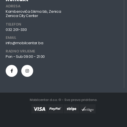
ADRESA
Kamberovića čikma bb, Zenica
Zenica City Center
TELEFON
032 201-330
EMAIL
info@mobilcentar.ba
RADNO VRIJEME
Pon - Sub 09:00 - 21:00
Mobilcentar d.o.o. © - Sva prava pridržana.