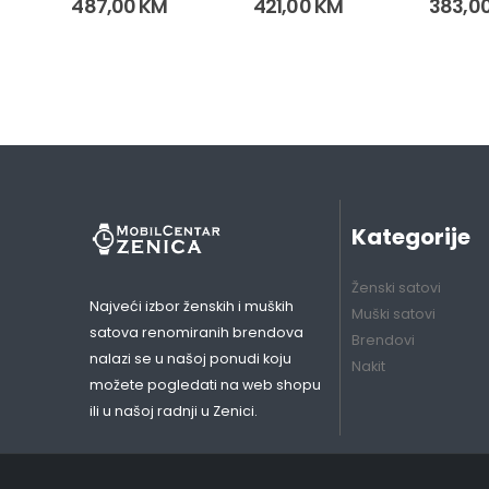
487,00
KM
421,00
KM
383,0
Kategorije
Ženski satovi
Najveći izbor ženskih i muških
Muški satovi
satova renomiranih brendova
Brendovi
nalazi se u našoj ponudi koju
Nakit
možete pogledati na web shopu
ili u našoj radnji u Zenici.