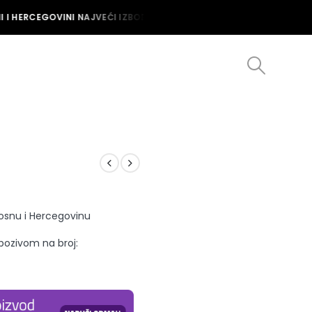
I HERCEGOVINI NAJVEĆI IZBOR MUŠKIH I ŽENSKIH SATOVA U BOSNI I
Bosnu i Hercegovinu
 pozivom na broj: