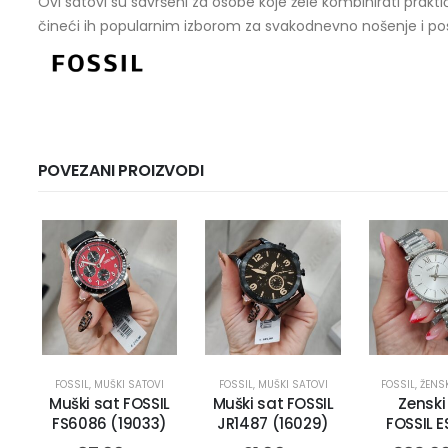
Ovi satovi su savršeni za osobe koje žele kombinirati prakt
čineći ih popularnim izborom za svakodnevno nošenje i pos
POVEZANI PROIZVODI
FOSSIL
,
MUŠKI SATOVI
FOSSIL
,
MUŠKI SATOVI
FOSSIL
,
ŽENSK
Muški sat FOSSIL
Muški sat FOSSIL
Zenski
FS6086 (19033)
JR1487 (16029)
FOSSIL 
(147