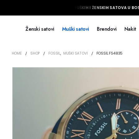
NAJVEĆI IZBOR MUŠKIH I ŽENSKIH SATOVA U BOSN
Ženski satovi
Muški satovi
Brendovi
Nakit
HOME
SHOP
FOSSIL
,
MUŠKI SATOVI
FOSSIL FS4835