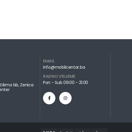
EMAIL
info@mobilcentar.ba
RADNO VRIJEME
Pon - Sub 09:00 - 21:00
čikma bb, Zenica
enter