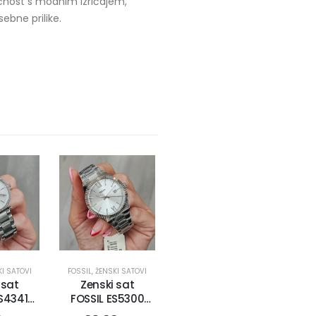
ičnost s modnim izričajem,
ebne prilike.
I SATOVI
FOSSIL
,
ŽENSKI SATOVI
 sat
Zenski sat
ES4341
FOSSIL ES5300
76)
(16031)