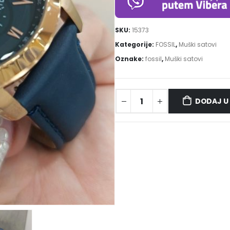
SKU:
15373
Kategorije:
FOSSIL
,
Muški satovi
Oznake:
fossil
,
Muški satovi
DODAJ U