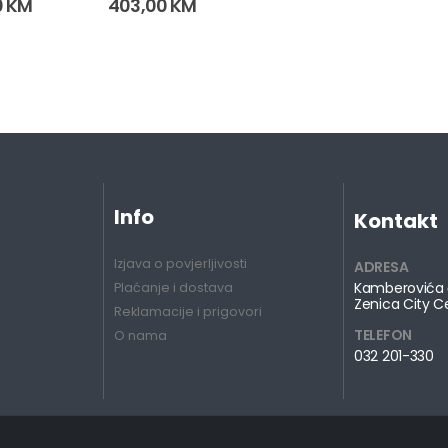
0
KM
403,00
KM
Info
Kontakt
Izjava o povjerljivosti
ADRESA
Kamberovića 
Plaćanje i dostava
Zenica City C
Reklamacije i prigovori
TELEFON
O nama
032 201-330