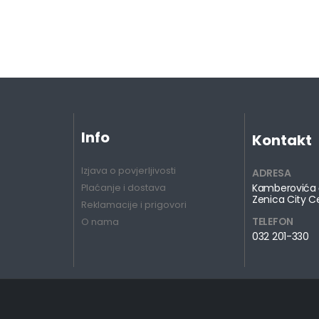
Info
Kontakt
Izjava o povjerljivosti
ADRESA
Kamberovića 
Plaćanje i dostava
Zenica City C
Reklamacije i prigovori
TELEFON
O nama
032 201-330