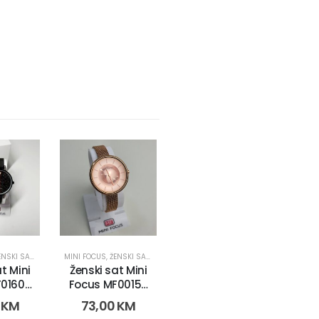
NSKI SATOVI
MINI FOCUS
,
ŽENSKI SATOVI
t Mini
Ženski sat Mini
0160L.
Focus MF0015L.
-1)
(9186-3)
0
KM
73,00
KM