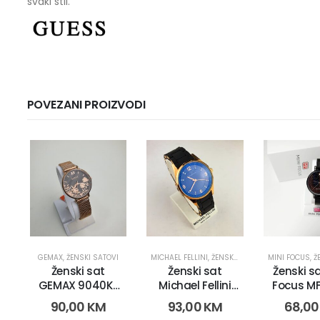
svaki stil.
POVEZANI PROIZVODI
GEMAX
,
ŽENSKI SATOVI
MICHAEL FELLINI
,
ŽENSKI SATOVI
MINI FOCUS
,
ŽE
Ženski sat
Ženski sat
Ženski sa
GEMAX 9040K-
Michael Fellini
Focus MF
CR-DB (2269)
1143 (2680)
(1177
90,00
KM
93,00
KM
68,0