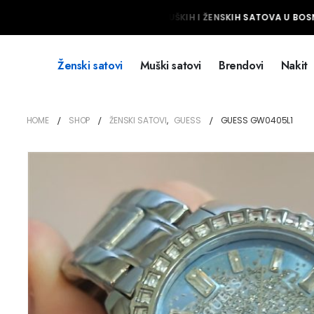
NAJVEĆI IZBOR MUŠKIH I ŽENSKIH SATOVA U BOSNI
Ženski satovi
Muški satovi
Brendovi
Nakit
HOME
SHOP
ŽENSKI SATOVI
,
GUESS
GUESS GW0405L1