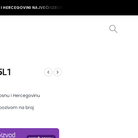
 HERCEGOVINI NAJVEĆI IZBOR MUŠKIH I ŽENSKIH SATOVA U BOSNI I 
L1
Bosnu i Hercegovinu
 pozivom na broj: