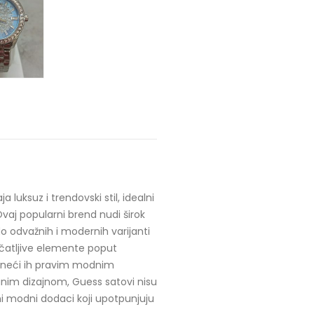
luksuz i trendovski stil, idealni
 Ovaj popularni brend nudi širok
o odvažnih i modernih varijanti
čatljive elemente poput
 čineći ih pravim modnim
anim dizajnom, Guess satovi nisu
ni modni dodaci koji upotpunjuju