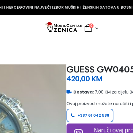
 I HERCEGOVINI NAJVEĆI IZBOR MUŠKIH I ŽENSKIH SATOVA U BOSNI I
0
GUESS GW0405
420,00
KM
Dostava:
7,00 KM za cijelu 
Ovaj proizvod možete naručiti i
+387 61 042 588