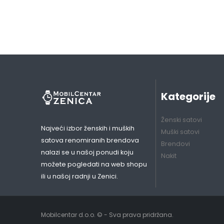
Kategorije
Ženski satovi
Najveći izbor ženskih i muških
Muški satovi
satova renomiranih brendova
Brendovi
nalazi se u našoj ponudi koju
Nakit
možete pogledati na web shopu
ili u našoj radnji u Zenici.
Mobilcentar d.o.o. © - Sva prava pridržana.