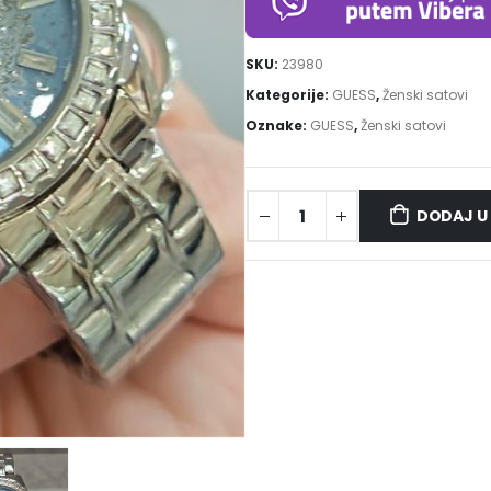
SKU:
23980
Kategorije:
GUESS
,
Ženski satovi
Oznake:
GUESS
,
Ženski satovi
DODAJ U