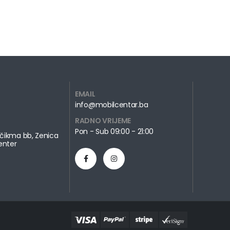
EMAIL
info@mobilcentar.ba
RADNO VRIJEME
Pon - Sub 09:00 - 21:00
čikma bb, Zenica
enter