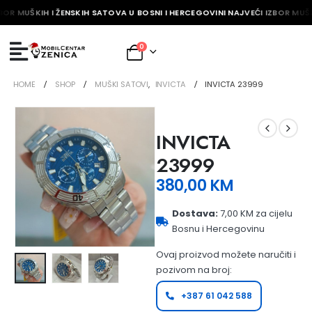
BOR MUŠKIH I ŽENSKIH SATOVA U BOSNI I HERCEGOVINI NAJVEĆI IZBOR MUŠK
0
HOME
SHOP
MUŠKI SATOVI
,
INVICTA
INVICTA 23999
INVICTA
23999
380,00
KM
Dostava:
7,00 KM za cijelu
Bosnu i Hercegovinu
Ovaj proizvod možete naručiti i
pozivom na broj:
+387 61 042 588