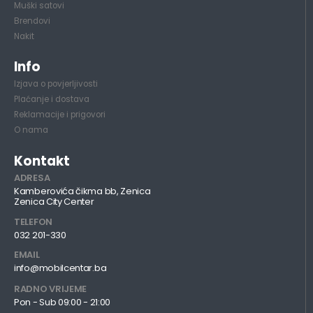
Muški satovi
Brendovi
Nakit
Info
Izjava o povjerljivosti
Plaćanje i dostava
Reklamacije i prigovori
O nama
Kontakt
ADRESA
Kamberovića čikma bb, Zenica
Zenica City Center
TELEFON
032 201-330
EMAIL
info@mobilcentar.ba
RADNO VRIJEME
Pon - Sub 09:00 - 21:00