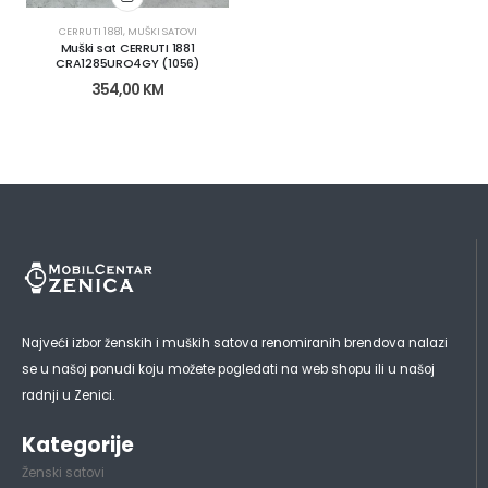
CERRUTI 1881
,
MUŠKI SATOVI
Muški sat CERRUTI 1881
CRA1285URO4GY (1056)
354,00
KM
Najveći izbor ženskih i muških satova renomiranih brendova nalazi
se u našoj ponudi koju možete pogledati na web shopu ili u našoj
radnji u Zenici.
Kategorije
Ženski satovi