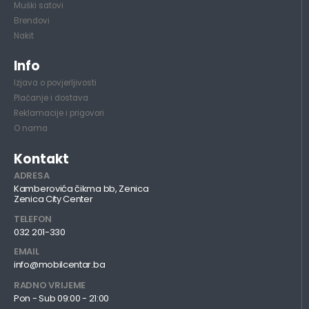
Muški satovi
Brendovi
Nakit
Info
Izjava o povjerljivosti
Plaćanje i dostava
Reklamacije i prigovori
O nama
Kontakt
ADRESA
Kamberovića čikma bb, Zenica
Zenica City Center
TELEFON
032 201-330
EMAIL
info@mobilcentar.ba
RADNO VRIJEME
Pon - Sub 09:00 - 21:00