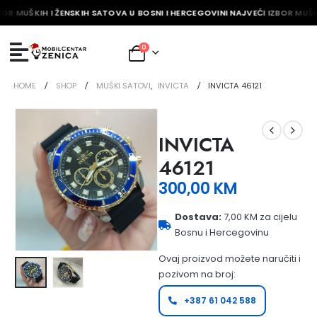
BOR MUŠKIH I ŽENSKIH SATOVA U BOSNI I HERCEGOVINI NAJVEĆI IZBOR MUŠK
0
HOME
SHOP
MUŠKI SATOVI
,
INVICTA
INVICTA 46121
INVICTA
46121
300,00
KM
Dostava:
7,00 KM za cijelu
Bosnu i Hercegovinu
Ovaj proizvod možete naručiti i
pozivom na broj:
+387 61 042 588