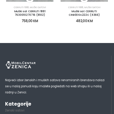
CERRUTI 1881
,
MUŠKI SATOVI
CERRUTI 1881
,
MUŠKI SATOVI
Muški sat CERRUTI 1881
Muški sat CERRUTI
7630010270716 (8102)
CRB004A222C (4366)
758,00
KM
482,00
KM
Najveći izbor ženskih i muških satova renomiranih brendova nalazi
se u našoj ponudi koju možete pogledati na web shopu ili u našoj
radnji u Zenici.
Kategorije
Ženski satovi