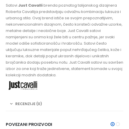
Satovi
Just Cavalli
brenda poznatog talijanskog dizajnera
Roberta Cavallija predstavljaju odvažnu kombinaciju luksuza i
urbanog stila. Ovaj brend ističe se svojim prepoznatljivim,
nekonvencionalnim dizajnom, često koristeći odvažne uzorke,
metalne detalje i neobične boje. Just Cavalli satovi
namijenjeni su onima koji žele biti u centru pažnje, jer svaki
model odiše sofisticiranošću i hrabrošću. Satovi često
uključuju luksuzne materijale poput nehrđajućeg čelika, kože i
keramike, dok detalji poput ukrasnih dijelova i unikatnih
brojčanika dodaju posebnu notu. Just Cavalli satovi su savršen
izbor za one koji traže jedinstvene, statement komade u svojoj
kolekciji modnih dodataka.
RECENZIJE (0)
POVEZANI PROIZVODI