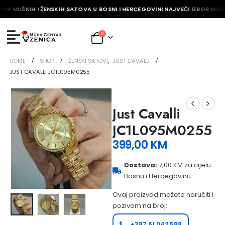
BOR MUŠKIH I ŽENSKIH SATOVA U BOSNI I HERCEGOVINI NAJVEĆI IZBOR MUŠK
0
HOME
SHOP
ŽENSKI SATOVI
,
JUST CAVALLI
JUST CAVALLI JC1L095M0255
Just Cavalli
JC1L095M0255
399,00
KM
Dostava:
7,00 KM za cijelu
Bosnu i Hercegovinu
Ovaj proizvod možete naručiti i
pozivom na broj:
+387 61 042 588