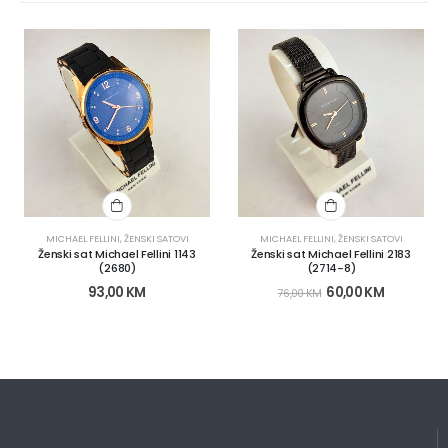
MICHAEL FELLINI
,
ŽENSKI SATOVI
MICHAEL FELLINI
,
ŽENSKI SATOVI
Ženski sat Michael Fellini 1143
Ženski sat Michael Fellini 2183
(2680)
(2714-8)
93,00
KM
60,00
KM
76,00
KM