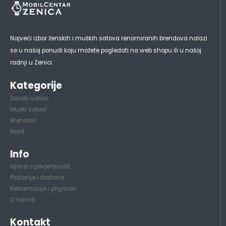
Najveći izbor ženskih i muških satova renomiranih brendova nalazi
se u našoj ponudi koju možete pogledati na web shopu ili u našoj
radnji u Zenici.
Kategorije
Ženski satovi
Muški satovi
Brendovi
Nakit
Info
Izjava o povjerljivosti
Plaćanje i dostava
Reklamacije i prigovori
O nama
Kontakt