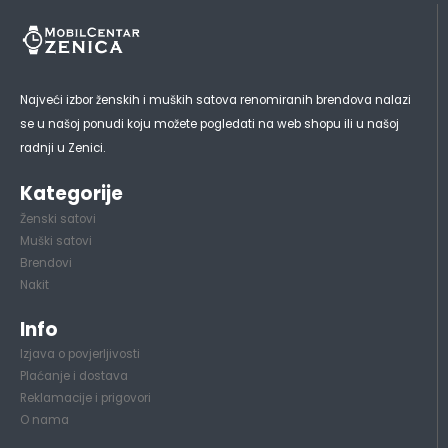
Najveći izbor ženskih i muških satova renomiranih brendova nalazi
se u našoj ponudi koju možete pogledati na web shopu ili u našoj
radnji u Zenici.
Kategorije
Ženski satovi
Muški satovi
Brendovi
Nakit
Info
Izjava o povjerljivosti
Plaćanje i dostava
Reklamacije i prigovori
O nama