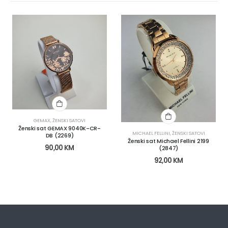
GEMAX
,
ŽENSKI SATOVI
Ženski sat GEMAX 9040K-CR-
MICHAEL FELLINI
,
ŽENSKI SATOVI
DB (2269)
Ženski sat Michael Fellini 2199
90,00
KM
(2847)
92,00
KM