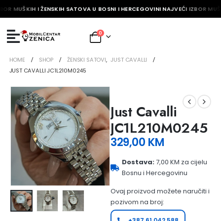
BOR MUŠKIH I ŽENSKIH SATOVA U BOSNI I HERCEGOVINI NAJVEĆI IZBOR MUŠK
0
HOME
SHOP
ŽENSKI SATOVI
,
JUST CAVALLI
JUST CAVALLI JC1L210M0245
Just Cavalli
JC1L210M0245
329,00
KM
Dostava:
7,00 KM za cijelu
Bosnu i Hercegovinu
Ovaj proizvod možete naručiti i
pozivom na broj:
+387 61 042 588