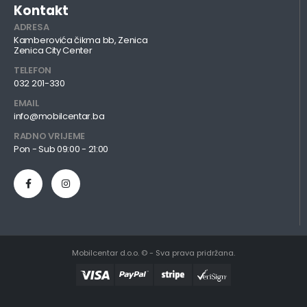
Kontakt
ADRESA
Kamberovića čikma bb, Zenica
Zenica City Center
TELEFON
032 201-330
EMAIL
info@mobilcentar.ba
RADNO VRIJEME
Pon - Sub 09:00 - 21:00
Mobilcentar d.o.o. © - Sva prava pridržana.