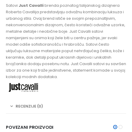
Satovi
Just Cavalli
brenda poznatog talijanskog dizajnera
Roberta Cavallija predstavljaju odvažnu kombinaciju luksuza i
urbanog stila. Ovaj brend ističe se svojim prepoznatljivim,
nekonvencionalnim dizajnom, često koristeći odvažne uzorke,
metalne detalje i neobične boje. Just Cavalli satovi
namijenjeni su onima koji žele biti u centru pažnje, jer svaki
model odiše sofisticiranošću i hrabrošću. Satovi često
uključuju luksuzne materijale poput nehrđajućeg čelika, kože i
keramike, dok detalji poput ukrasnih dijelova i unikatnih
brojčanika dodaju posebnu notu. Just Cavalli satovi su savršen
izbor za one koji traže jedinstvene, statement komade u svojoj
kolekciji modnih dodataka.
RECENZIJE (0)
POVEZANI PROIZVODI