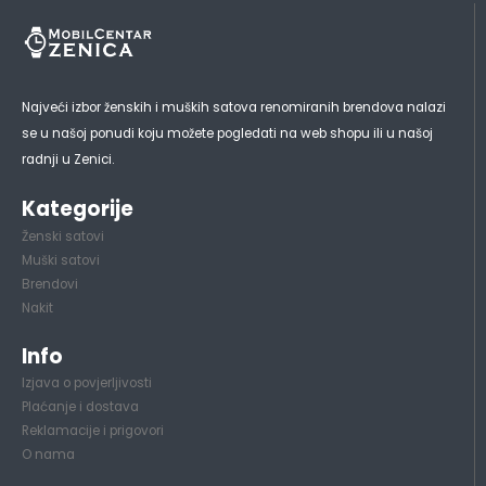
Najveći izbor ženskih i muških satova renomiranih brendova nalazi
se u našoj ponudi koju možete pogledati na web shopu ili u našoj
radnji u Zenici.
Kategorije
Ženski satovi
Muški satovi
Brendovi
Nakit
Info
Izjava o povjerljivosti
Plaćanje i dostava
Reklamacije i prigovori
O nama