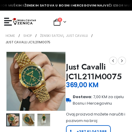
BOR MUŠKIH I ŽENSKIH SATOVA U BOSNI I HERCEGOVINI NAJVEĆI IZBOR MUŠK
0
HOME
SHOP
ŽENSKI SATOVI
,
JUST CAVALLI
JUST CAVALLI JC1L211M0075
Just Cavalli
JC1L211M0075
369,00
KM
Dostava:
7,00 KM za cijelu
Bosnu i Hercegovinu
Ovaj proizvod možete naručiti i
pozivom na broj:
+387 61 042 588