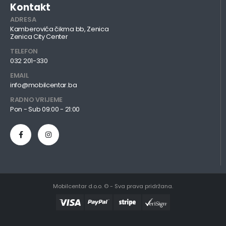
Kontakt
ADRESA
Kamberovića čikma bb, Zenica
Zenica City Center
TELEFON
032 201-330
EMAIL
info@mobilcentar.ba
RADNO VRIJEME
Pon - Sub 09:00 - 21:00
Mobilcentar d.o.o. © - Sva prava pridržana.