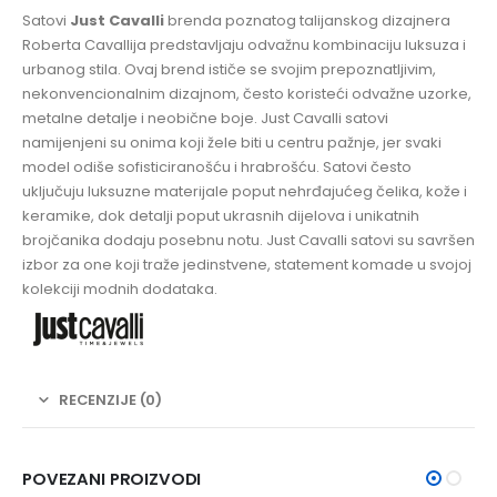
Satovi
Just Cavalli
brenda poznatog talijanskog dizajnera
Roberta Cavallija predstavljaju odvažnu kombinaciju luksuza i
urbanog stila. Ovaj brend ističe se svojim prepoznatljivim,
nekonvencionalnim dizajnom, često koristeći odvažne uzorke,
metalne detalje i neobične boje. Just Cavalli satovi
namijenjeni su onima koji žele biti u centru pažnje, jer svaki
model odiše sofisticiranošću i hrabrošću. Satovi često
uključuju luksuzne materijale poput nehrđajućeg čelika, kože i
keramike, dok detalji poput ukrasnih dijelova i unikatnih
brojčanika dodaju posebnu notu. Just Cavalli satovi su savršen
izbor za one koji traže jedinstvene, statement komade u svojoj
kolekciji modnih dodataka.
RECENZIJE (0)
POVEZANI PROIZVODI