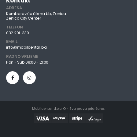
Kontakt
ADRESA
Kamberovića čikma bb, Zenica
Zenica City Center
TELEFON
032 201-330
EMAIL
info@mobilcentar.ba
RADNO VRIJEME
Pon - Sub 09:00 - 21:00
Mobilcentar d.o.o. © - Sva prava pridržana.