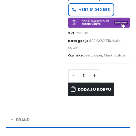
+387 61 042 588
SKU:
23899
Kategorije:
LEE COOPER
,
Muški
satovi
Oznake:
lee cooper
,
Muški satovi
DODAJ U KORPU
BRAND