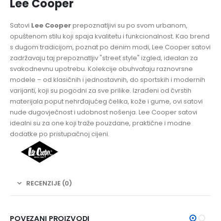
Lee Cooper
Satovi
Lee Cooper
prepoznatljivi su po svom urbanom,
opuštenom stilu koji spaja kvalitetu i funkcionalnost. Kao brend
s dugom tradicijom, poznat po denim modi, Lee Cooper satovi
zadržavaju taj prepoznatljiv "street style" izgled, idealan za
svakodnevnu upotrebu. Kolekcije obuhvataju raznovrsne
modele – od klasičnih i jednostavnih, do sportskih i modernih
varijanti, koji su pogodni za sve prilike. Izrađeni od čvrstih
materijala poput nehrđajućeg čelika, kože i gume, ovi satovi
nude dugovječnost i udobnost nošenja. Lee Cooper satovi
idealni su za one koji traže pouzdane, praktične i modne
dodatke po pristupačnoj cijeni.
RECENZIJE (0)
POVEZANI PROIZVODI