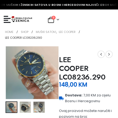
BOR MUŠKIH I ŽENSKIH SATOVA U BOSNI I HERCEGOVINI NAJVEĆI IZBOR MUŠK
0
HOME
SHOP
MUŠKI SATOVI
,
LEE COOPER
LEE COOPER LC08236.290
LEE
COOPER
LC08236.290
148,00
KM
Dostava:
7,00 KM za cijelu
Bosnu i Hercegovinu
Ovaj proizvod možete naručiti i
pozivom na broj: