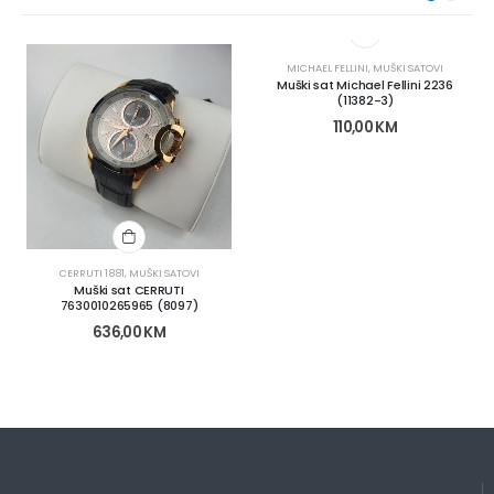
MICHAEL FELLINI
,
MUŠKI SATOVI
Muški sat Michael Fellini 2236
(11382-3)
110,00
KM
CERRUTI 1881
,
MUŠKI SATOVI
Muški sat CERRUTI
7630010265965 (8097)
636,00
KM