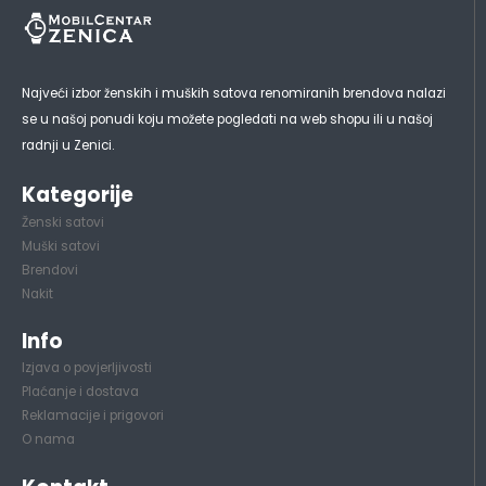
Najveći izbor ženskih i muških satova renomiranih brendova nalazi
se u našoj ponudi koju možete pogledati na web shopu ili u našoj
radnji u Zenici.
Kategorije
Ženski satovi
Muški satovi
Brendovi
Nakit
Info
Izjava o povjerljivosti
Plaćanje i dostava
Reklamacije i prigovori
O nama