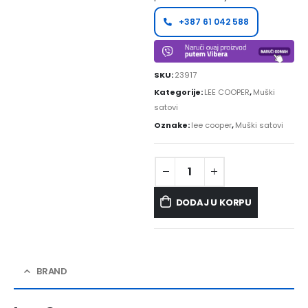
+387 61 042 588
SKU:
23917
Kategorije:
LEE COOPER
,
Muški
satovi
Oznake:
lee cooper
,
Muški satovi
DODAJ U KORPU
BRAND