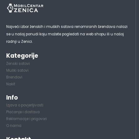
Najveći izbor ženskih i muških satova renomiranih brendova nalazi
se u našoj ponudi koju možete pogledati na web shopu ili u našoj
radnji u Zenici.
Kategorije
Ženski satovi
Muški satovi
Brendovi
Nakit
Info
Izjava o povjerljivosti
Plaćanje i dostava
Reklamacije i prigovori
O nama