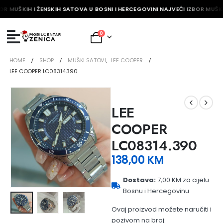
OR MUŠKIH I ŽENSKIH SATOVA U BOSNI I HERCEGOVINI NAJVEĆI IZBOR MUŠKI
0
HOME
SHOP
MUŠKI SATOVI
,
LEE COOPER
LEE COOPER LC08314.390
LEE
COOPER
LC08314.390
138,00
KM
Dostava:
7,00 KM za cijelu
Bosnu i Hercegovinu
Ovaj proizvod možete naručiti i
pozivom na broj: