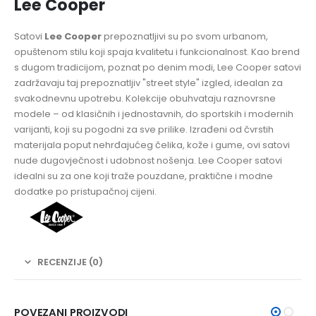
Lee Cooper
Satovi
Lee Cooper
prepoznatljivi su po svom urbanom,
opuštenom stilu koji spaja kvalitetu i funkcionalnost. Kao brend
s dugom tradicijom, poznat po denim modi, Lee Cooper satovi
zadržavaju taj prepoznatljiv "street style" izgled, idealan za
svakodnevnu upotrebu. Kolekcije obuhvataju raznovrsne
modele – od klasičnih i jednostavnih, do sportskih i modernih
varijanti, koji su pogodni za sve prilike. Izrađeni od čvrstih
materijala poput nehrđajućeg čelika, kože i gume, ovi satovi
nude dugovječnost i udobnost nošenja. Lee Cooper satovi
idealni su za one koji traže pouzdane, praktične i modne
dodatke po pristupačnoj cijeni.
RECENZIJE (0)
POVEZANI PROIZVODI