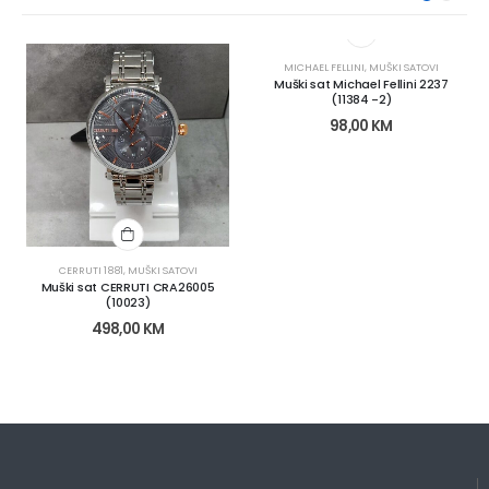
MICHAEL FELLINI
,
MUŠKI SATOVI
Muški sat Michael Fellini 2237
(11384 -2)
98,00
KM
CERRUTI 1881
,
MUŠKI SATOVI
Muški sat CERRUTI CRA26005
(10023)
498,00
KM