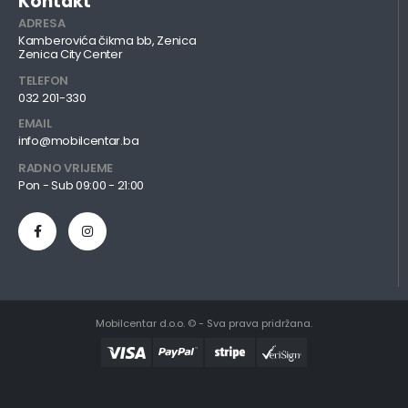
Kontakt
ADRESA
Kamberovića čikma bb, Zenica
Zenica City Center
TELEFON
032 201-330
EMAIL
info@mobilcentar.ba
RADNO VRIJEME
Pon - Sub 09:00 - 21:00
Mobilcentar d.o.o. © - Sva prava pridržana.