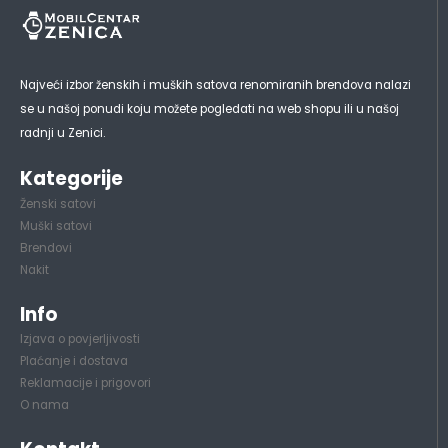
Najveći izbor ženskih i muških satova renomiranih brendova nalazi
se u našoj ponudi koju možete pogledati na web shopu ili u našoj
radnji u Zenici.
Kategorije
Ženski satovi
Muški satovi
Brendovi
Nakit
Info
Izjava o povjerljivosti
Plaćanje i dostava
Reklamacije i prigovori
O nama