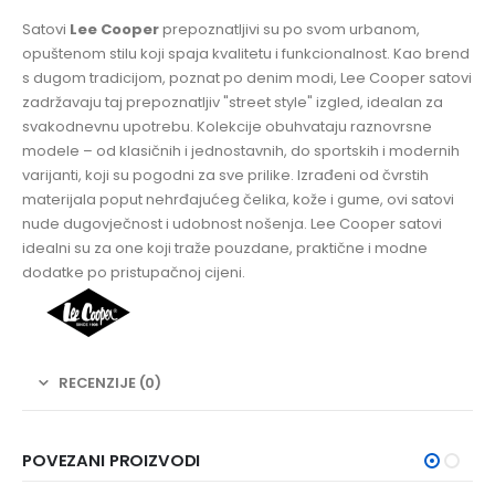
Satovi
Lee Cooper
prepoznatljivi su po svom urbanom,
opuštenom stilu koji spaja kvalitetu i funkcionalnost. Kao brend
s dugom tradicijom, poznat po denim modi, Lee Cooper satovi
zadržavaju taj prepoznatljiv "street style" izgled, idealan za
svakodnevnu upotrebu. Kolekcije obuhvataju raznovrsne
modele – od klasičnih i jednostavnih, do sportskih i modernih
varijanti, koji su pogodni za sve prilike. Izrađeni od čvrstih
materijala poput nehrđajućeg čelika, kože i gume, ovi satovi
nude dugovječnost i udobnost nošenja. Lee Cooper satovi
idealni su za one koji traže pouzdane, praktične i modne
dodatke po pristupačnoj cijeni.
RECENZIJE (0)
POVEZANI PROIZVODI