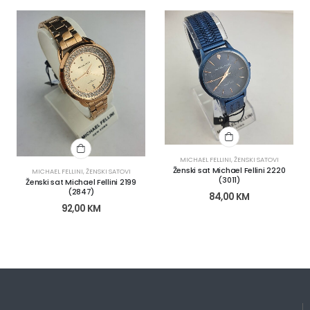
MICHAEL FELLINI
,
ŽENSKI SATOVI
Ženski sat Michael Fellini 2220
MICHAEL FELLINI
,
ŽENSKI SATOVI
(3011)
Ženski sat Michael Fellini 2199
(2847)
84,00
KM
92,00
KM