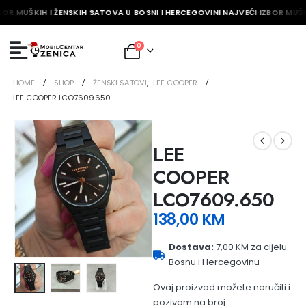
BOR MUŠKIH I ŽENSKIH SATOVA U BOSNI I HERCEGOVINI NAJVEĆI IZBOR MUŠK
0
HOME
SHOP
ŽENSKI SATOVI
,
LEE COOPER
LEE COOPER LCO7609.650
LEE
COOPER
LCO7609.650
138,00
KM
Dostava:
7,00 KM za cijelu
Bosnu i Hercegovinu
Ovaj proizvod možete naručiti i
pozivom na broj: