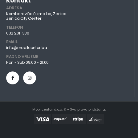
Kontakt
ADRESA
Kamberovića čikma bb, Zenica
Zenica City Center
TELEFON
032 201-330
EMAIL
info@mobilcentar.ba
RADNO VRIJEME
Pon - Sub 09:00 - 21:00
Mobilcentar d.o.o. © - Sva prava pridržana.