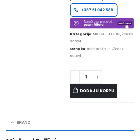
+387 61 042 588
Kategorije:
MICHAEL FELLINI
,
Ženski
satovi
Oznake:
michael fellini
,
Ženski
satovi
DODAJ U KORPU
BRAND