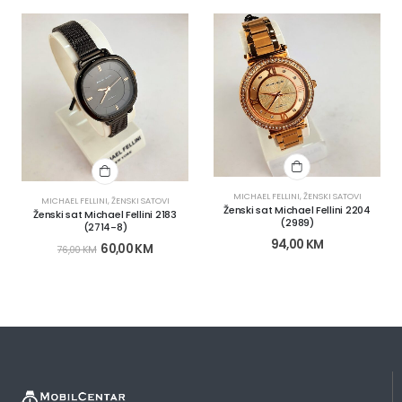
MICHAEL FELLINI
,
ŽENSKI SATOVI
MICHAEL FELLINI
,
ŽENSKI SATOVI
Ženski sat Michael Fellini 2204
Ženski sat Michael Fellini 2183
(2989)
(2714-8)
94,00
KM
60,00
KM
76,00
KM