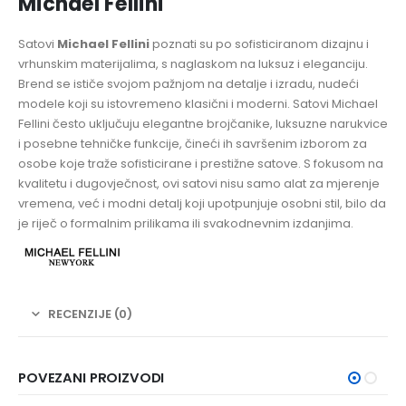
Michael Fellini
Satovi
Michael Fellini
poznati su po sofisticiranom dizajnu i
vrhunskim materijalima, s naglaskom na luksuz i eleganciju.
Brend se ističe svojom pažnjom na detalje i izradu, nudeći
modele koji su istovremeno klasični i moderni. Satovi Michael
Fellini često uključuju elegantne brojčanike, luksuzne narukvice
i posebne tehničke funkcije, čineći ih savršenim izborom za
osobe koje traže sofisticirane i prestižne satove. S fokusom na
kvalitetu i dugovječnost, ovi satovi nisu samo alat za mjerenje
vremena, već i modni detalj koji upotpunjuje osobni stil, bilo da
je riječ o formalnim prilikama ili svakodnevnim izdanjima.
RECENZIJE (0)
POVEZANI PROIZVODI