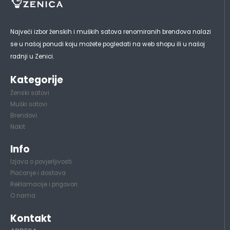
Najveći izbor ženskih i muških satova renomiranih brendova nalazi
se u našoj ponudi koju možete pogledati na web shopu ili u našoj
radnji u Zenici.
Kategorije
Ženski satovi
Muški satovi
Brendovi
Nakit
Info
Izjava o povjerljivosti
Plaćanje i dostava
Reklamacije i prigovori
O nama
Kontakt