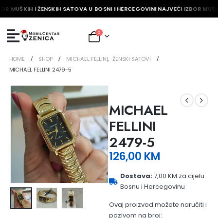
BOR MUŠKIH I ŽENSKIH SATOVA U BOSNI I HERCEGOVINI NAJVEĆI IZBOR MUŠKI
0
HOME
SHOP
MICHAEL FELLINI
,
ŽENSKI SATOVI
MICHAEL FELLINI 2479-5
MICHAEL
FELLINI
2479-5
126,00
KM
Dostava:
7,00 KM za cijelu
Bosnu i Hercegovinu
Ovaj proizvod možete naručiti i
pozivom na broj: