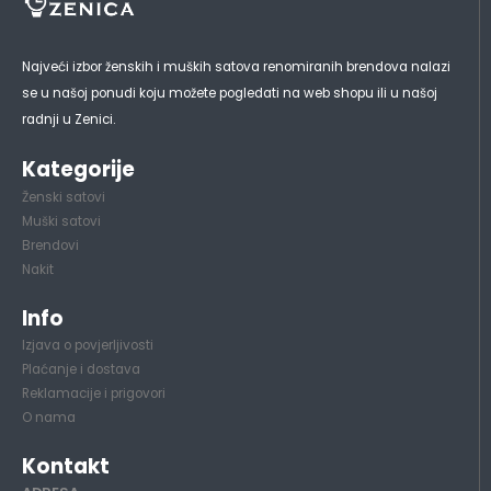
Najveći izbor ženskih i muških satova renomiranih brendova nalazi
se u našoj ponudi koju možete pogledati na web shopu ili u našoj
radnji u Zenici.
Kategorije
Ženski satovi
Muški satovi
Brendovi
Nakit
Info
Izjava o povjerljivosti
Plaćanje i dostava
Reklamacije i prigovori
O nama
Kontakt