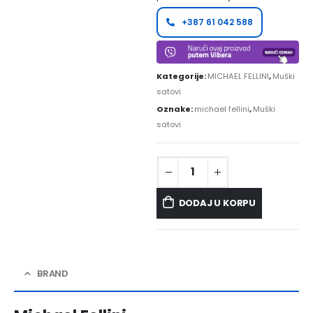
+387 61 042 588
Kategorije:
MICHAEL FELLINI
,
Muški
satovi
Oznake:
michael fellini
,
Muški
satovi
DODAJ U KORPU
BRAND