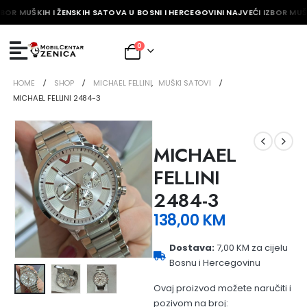
BOR MUŠKIH I ŽENSKIH SATOVA U BOSNI I HERCEGOVINI NAJVEĆI IZBOR MUŠK
0
HOME
SHOP
MICHAEL FELLINI
,
MUŠKI SATOVI
MICHAEL FELLINI 2484-3
MICHAEL
FELLINI
2484-3
138,00
KM
Dostava:
7,00 KM za cijelu
Bosnu i Hercegovinu
Ovaj proizvod možete naručiti i
pozivom na broj: