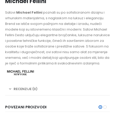
Michael Fellini
Satovi
Michael Fellini
poznati su po sofisticiranom dizajnu i
vrhunskim materijalima, s naglaskom na luksuz i eleganciju.
Brend se ističe svojom pažnjom na detalje i izradu, nudeći
modele koji su istovremeno klasični i moderni. Satovi Michael
Fellini često uključuju elegantne brojčanike, luksuzne narukvice
i posebne tehničke funkcije, čineći ih savršenim izborom za
osobe koje traže sofisticirane i prestižne satove. S fokusom na
kvalitetu i dugovječnost, ovi satovi nisu samo alat za mjerenje
vremena, već i modni detalj koji upotpunjuje osobni stil, bilo da
je riječ o formalnim prilikama ili svakodnevnim izdanjima.
RECENZIJE (0)
POVEZANI PROIZVODI