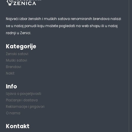
Najveći izbor ženskih i muških satova renomiranih brendova nalazi
se u našoj ponudi koju možete pogledati na web shopu ili u našoj
radnji u Zenici.
Kategorije
Ženski satovi
Muški satovi
Brendovi
Nakit
Info
Izjava o povjerljivosti
Plaćanje i dostava
Reklamacije i prigovori
O nama
Kontakt