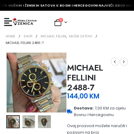
BOR MUŠKIH I ŽENSKIH SATOVA U BOSNI I HERCEGOVINI NAJVEĆI IZBOR MUŠK
0
HOME
SHOP
MICHAEL FELLINI
,
MUŠKI SATOVI
MICHAEL FELLINI 2488-7
MICHAEL
FELLINI
2488-7
144,00
KM
Dostava:
7,00 KM za cijelu
Bosnu i Hercegovinu
Ovaj proizvod možete naručiti i
pozivom na broj: