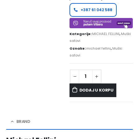
+387 61 042 588
Kategorije:
MICHAEL FELLINI
,
Muški
satovi
Oznake:
michael fellini
,
Muški
satovi
DODAJ U KORPU
BRAND