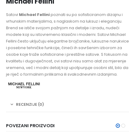
Michael Fellini
Satovi
Michael Fellini
poznati su po sofisticiranom dizajnu i
vrhunskim materijalima, s naglaskom na luksuz i eleganciju.
Brend se ističe svojom pažnjom na detalje i izradu, nudeći
modele koji su istovremeno klasični i moderni. Satovi Michael
Fellini često uključuju elegantne brojčanike, luksuzne narukvice
i posebne tehničke funkcije, čineći ih savršenim izborom za
osobe koje traže sofisticirane i prestižne satove. S fokusom na
kvalitetu i dugovječnost, ovi satovi nisu samo alat za mjerenje
vremena, već i modni detalj koji upotpunjuje osobni stil, bilo da
je riječ o formalnim prilikama ili svakodnevnim izdanjima.
RECENZIJE (0)
POVEZANI PROIZVODI