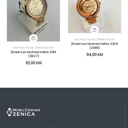
MICHAEL FELLINI
,
ŽENSKI SATOVI
Ženski sat Michael Fellini 2204
(2989)
MICHAEL FELLINI
,
ŽENSKI SATOVI
Ženski sat Michael Fellini 2199
94,00
KM
(2847)
92,00
KM