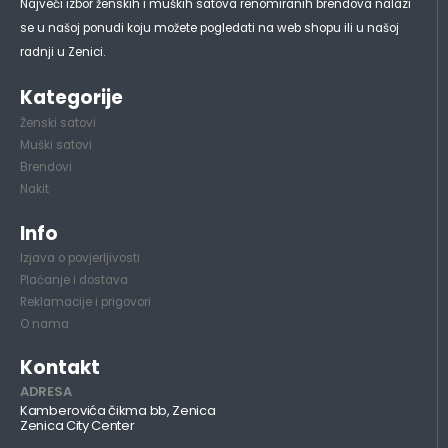
Najveći izbor ženskih i muških satova renomiranih brendova nalazi
se u našoj ponudi koju možete pogledati na web shopu ili u našoj
radnji u Zenici.
Kategorije
Ženski satovi
Muški satovi
Brendovi
Nakit
Info
Izjava o povjerljivosti
Plaćanje i dostava
Reklamacije i prigovori
O nama
Kontakt
ADRESA
Kamberovića čikma bb, Zenica
Zenica City Center