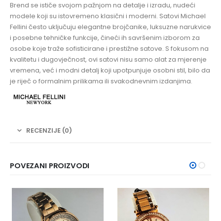
Brend se ističe svojom pažnjom na detalje i izradu, nudeći
modele koji su istovremeno klasični i moderni. Satovi Michael
Fellini često uključuju elegantne brojčanike, luksuzne narukvice
i posebne tehničke funkcije, čineći ih savršenim izborom za
osobe koje traže sofisticirane i prestižne satove. S fokusom na
kvalitetu i dugovječnost, ovi satovi nisu samo alat za mjerenje
vremena, već i modni detalj koji upotpunjuje osobni stil, bilo da
je riječ o formalnim prilikama ili svakodnevnim izdanjima.
RECENZIJE (0)
POVEZANI PROIZVODI