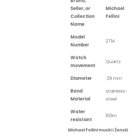
Brand,
Seller, or
Michael
Collection
Fellini
Name
Model
2714
Number
Watch
Quartz
movement
Diameter
29 mm
Band
stainless-
Material
steel
Water
100m
resistant
Michael Fellini muski i Ženski