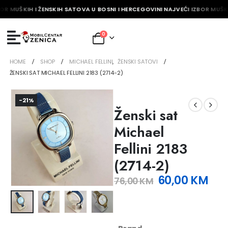
OR MUŠKIH I ŽENSKIH SATOVA U BOSNI I HERCEGOVINI NAJVEĆI IZBOR MUŠKI
0
HOME
SHOP
MICHAEL FELLINI
,
ŽENSKI SATOVI
ŽENSKI SAT MICHAEL FELLINI 2183 (2714-2)
-21%
Ženski sat
Michael
Fellini 2183
(2714-2)
60,00
KM
76,00
KM