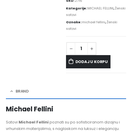
SKU:
2716
Kategorije:
MICHAEL FELLINI
,
Ženski
satovi
Oznake:
michael fellini
,
Ženski
satovi
DODAJ U KORPU
BRAND
Michael Fellini
Satovi
Michael Fellini
poznati su po sofisticiranom dizajnu i
vrhunskim materijalima, s naglaskom na luksuz i eleganciju.