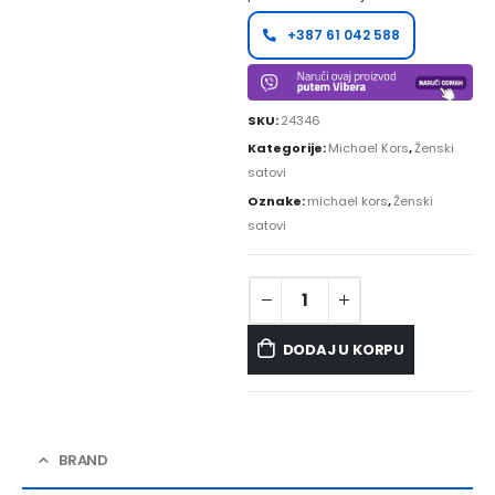
+387 61 042 588
SKU:
24346
Kategorije:
Michael Kors
,
Ženski
satovi
Oznake:
michael kors
,
Ženski
satovi
DODAJ U KORPU
BRAND