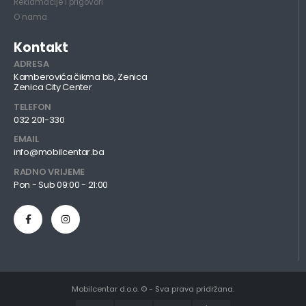
Reklamacije i prigovori
O nama
Kontakt
ADRESA
Kamberovića čikma bb, Zenica
Zenica City Center
TELEFON
032 201-330
EMAIL
info@mobilcentar.ba
RADNO VRIJEME
Pon - Sub 09:00 - 21:00
Mobilcentar d.o.o. © - Sva prava pridržana.