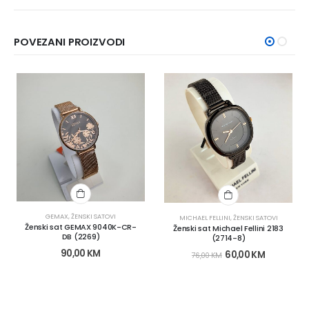
POVEZANI PROIZVODI
GEMAX
,
ŽENSKI SATOVI
MICHAEL FELLINI
,
ŽENSKI SATOVI
Ženski sat GEMAX 9040K-CR-
Ženski sat Michael Fellini 2183
DB (2269)
(2714-8)
90,00
KM
60,00
KM
76,00
KM