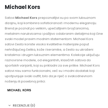
Michael Kors
Satovi
Michael Kors
prepoznatljivi su po svom luksuznom
dizajnu, koji kombinira sofisticiranost i modernu eleganciju.
Brend je poznat po velikim, upečatljivim brojčanicima,
metalnim narukvicama i pažljivo odabranim detaljima koji čine
svaki model pravim modnim statementom. Michael Kors
satovi često koriste visoko kvalitetne materijale poput
nehrđajućeg čelika, kože i keramike, a često su ukrašeni
kristalima i drugim luksuznim elementima. Kolekcije uključuju
raznovrsne modele, od elegantnih, klasičnih satova do
sportskih varijanti, koji su prikladni za sve prilike. Michael Kors
satovi nisu samo funkcionalni, već su i modni dodatak koji
upotpunjuje svaki outfit, bilo da je riječ o svakodnevnom
nošenju ili posebnoj prilici.
RECENZIJE (0)