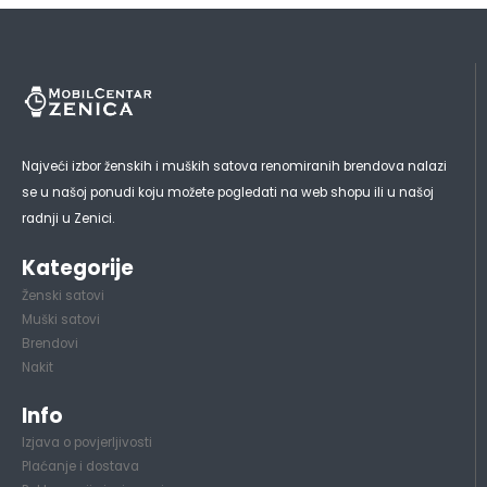
Najveći izbor ženskih i muških satova renomiranih brendova nalazi
se u našoj ponudi koju možete pogledati na web shopu ili u našoj
radnji u Zenici.
Kategorije
Ženski satovi
Muški satovi
Brendovi
Nakit
Info
Izjava o povjerljivosti
Plaćanje i dostava