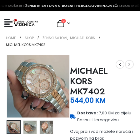
BOR MUŠKIH I ŽENSKIH SATOVA U BOSNI I HERCEGOVINI NAJVEĆI IZBOR MUŠK
0
HOME
SHOP
ŽENSKI SATOVI
,
MICHAEL KORS
MICHAEL KORS MK7402
MICHAEL
KORS
MK7402
544,00
KM
Dostava:
7,00 KM za cijelu
Bosnu i Hercegovinu
Ovaj proizvod možete naručiti i
pozivom na broj: