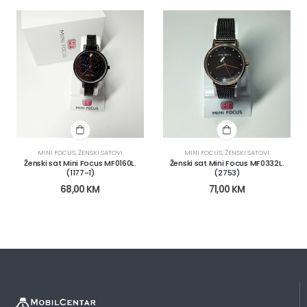
MINI FOCUS
,
ŽENSKI SATOVI
MINI FOCUS
,
ŽENSKI SATOVI
Ženski sat Mini Focus MF0160L.
Ženski sat Mini Focus MF0332L.
(1177-1)
(2753)
68,00
KM
71,00
KM