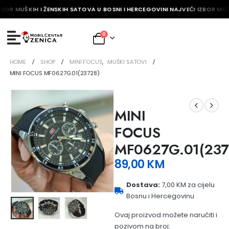
ZBOR MUŠKIH I ŽENSKIH SATOVA U BOSNI I HERCEGOVINI NAJVEĆI IZBOR MUŠ
0
HOME
SHOP
MINI FOCUS
,
MUŠKI SATOVI
MINI FOCUS MF0627G.01(23728)
MINI
FOCUS
MF0627G.01(237
89,00
KM
Dostava:
7,00 KM za cijelu
Bosnu i Hercegovinu
Ovaj proizvod možete naručiti i
pozivom na broj: