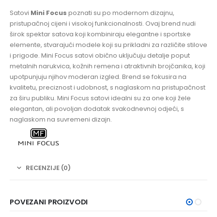
Satovi
Mini Focus
poznati su po modernom dizajnu,
pristupačnoj cijeni i visokoj funkcionalnosti. Ovaj brend nudi
širok spektar satova koji kombiniraju elegantne i sportske
elemente, stvarajući modele koji su prikladni za različite stilove
i prigode. Mini Focus satovi obično uključuju detalje poput
metalnih narukvica, kožnih remena i atraktivnih brojčanika, koji
upotpunjuju njihov moderan izgled. Brend se fokusira na
kvalitetu, preciznost i udobnost, s naglaskom na pristupačnost
za širu publiku. Mini Focus satovi idealni su za one koji žele
elegantan, ali povoljan dodatak svakodnevnoj odjeći, s
naglaskom na suvremeni dizajn.
RECENZIJE (0)
POVEZANI PROIZVODI