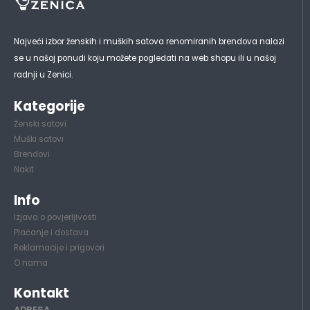
Najveći izbor ženskih i muških satova renomiranih brendova nalazi
se u našoj ponudi koju možete pogledati na web shopu ili u našoj
radnji u Zenici.
Kategorije
Ženski satovi
Muški satovi
Brendovi
Nakit
Info
Izjava o povjerljivosti
Plaćanje i dostava
Reklamacije i prigovori
O nama
Kontakt
ADRESA