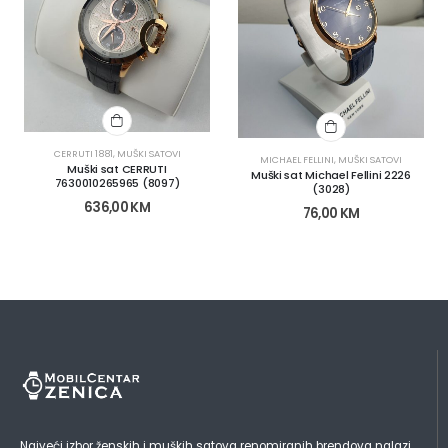
CERRUTI 1881
,
MUŠKI SATOVI
MICHAEL FELLINI
,
MUŠKI SATOVI
Muški sat CERRUTI
Muški sat Michael Fellini 2226
7630010265965 (8097)
(3028)
636,00
KM
76,00
KM
Najveći izbor ženskih i muških satova renomiranih brendova nalazi