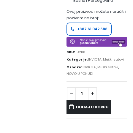
Bosnu i Hercegovinu
Ovaj proizvod možete naručiti i
pozivom na broj:
+387 61 042 588
SKU:
19288
Kategorije:
INVICTA
,
Muški satovi
Oznake:
INVICTA
,
Muški satovi
,
NOVO U PONUDI
DODAJ U KORPU