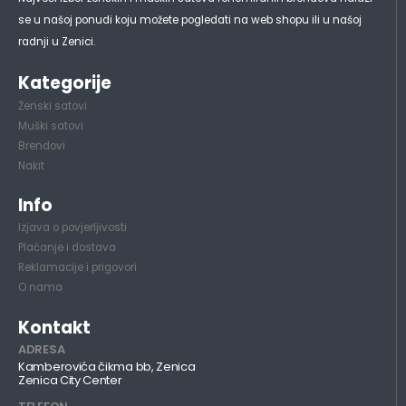
se u našoj ponudi koju možete pogledati na web shopu ili u našoj
radnji u Zenici.
Kategorije
Ženski satovi
Muški satovi
Brendovi
Nakit
Info
Izjava o povjerljivosti
Plaćanje i dostava
Reklamacije i prigovori
O nama
Kontakt
ADRESA
Kamberovića čikma bb, Zenica
Zenica City Center