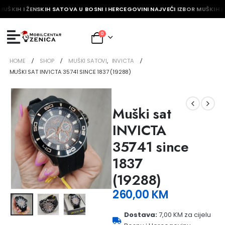
MUŠKIH I ŽENSKIH SATOVA U BOSNI I HERCEGOVINI NAJVEĆI IZBOR MUŠKIH I
0
HOME
SHOP
MUŠKI SATOVI
,
INVICTA
MUŠKI SAT INVICTA 35741 SINCE 1837 (19288)
Muški sat
INVICTA
35741 since
1837
(19288)
260,00
KM
Dostava:
7,00 KM za cijelu